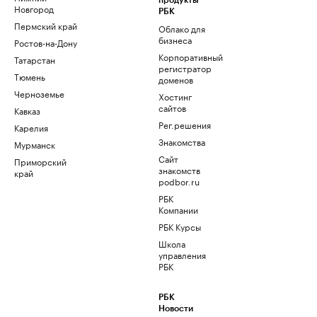
продукты
Новгород
РБК
Пермский край
Облако для
бизнеса
Ростов-на-Дону
Корпоративный
Татарстан
регистратор
Тюмень
доменов
Черноземье
Хостинг
сайтов
Кавказ
Рег.решения
Карелия
Знакомства
Мурманск
Сайт
Приморский
знакомств
край
podbor.ru
РБК
Компании
РБК Курсы
Школа
управления
РБК
РБК
Новости