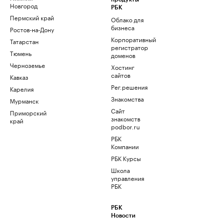
Новгород
РБК
Пермский край
Облако для
бизнеса
Ростов-на-Дону
Корпоративный
Татарстан
регистратор
Тюмень
доменов
Черноземье
Хостинг
сайтов
Кавказ
Рег.решения
Карелия
Знакомства
Мурманск
Сайт
Приморский
знакомств
край
podbor.ru
РБК
Компании
РБК Курсы
Школа
управления
РБК
РБК
Новости