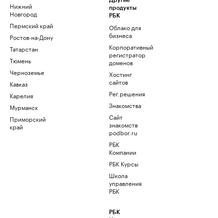
Другие
Нижний
продукты
Новгород
РБК
Пермский край
Облако для
бизнеса
Ростов-на-Дону
Корпоративный
Татарстан
регистратор
Тюмень
доменов
Черноземье
Хостинг
сайтов
Кавказ
Рег.решения
Карелия
Знакомства
Мурманск
Сайт
Приморский
знакомств
край
podbor.ru
РБК
Компании
РБК Курсы
Школа
управления
РБК
РБК