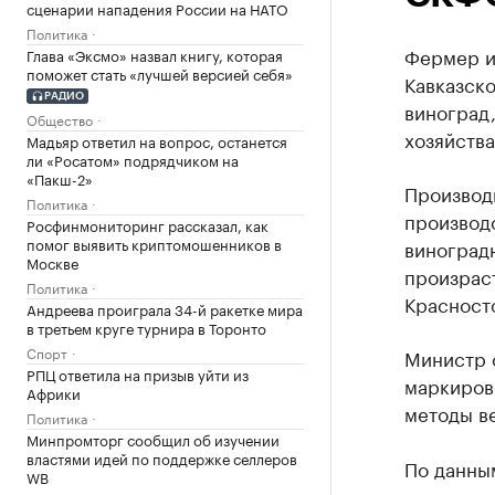
сценарии нападения России на НАТО
Политика
Фермер и
Глава «Эксмо» назвал книгу, которая
поможет стать «лучшей версией себя»
Кавказск
РАДИО
виноград,
Общество
хозяйства
Мадьяр ответил на вопрос, останется
ли «Росатом» подрядчиком на
«Пакш-2»
Производ
Политика
производс
Росфинмониторинг рассказал, как
помог выявить криптомошенников в
виноградн
Москве
произрас
Политика
Красност
Андреева проиграла 34-й ракетке мира
в третьем круге турнира в Торонто
Спорт
Министр о
РПЦ ответила на призыв уйти из
маркировк
Африки
методы ве
Политика
Минпромторг сообщил об изучении
властями идей по поддержке селлеров
По данны
WB