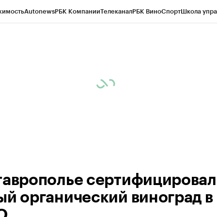
жимость
Autonews
РБК Компании
Телеканал
РБК Вино
Спорт
Школа упра
ипто
РБК Бизнес-среда
Дискуссионный клуб
Исследования
Кредитные 
Экономика
Бизнес
Технологии и медиа
Финансы
Рынок наличной валю
таврополье сертифицирова
ый органический виноград в
О