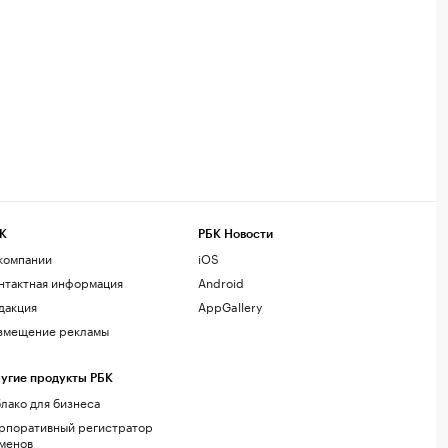
К
РБК Новости
компании
iOS
нтактная информация
Android
дакция
AppGallery
змещение рекламы
угие продукты РБК
лако для бизнеса
рпоративный регистратор
менов