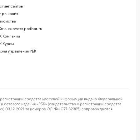
стинг сайтов
г.решения
акомства
йт знакомств podbor.ru
К Компании
К Курсы
ола управления РБК
регистрации средства массовой информации выдано Федеральной
и сетевого издания «РБК» (свидетельство о регистрации средства
ор) 03.12.2021 за номером ЭЛ №ФС77-82385) сопровождаются