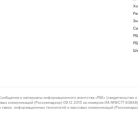
Хо
Ре
Зн
Са
РБ
РБ
Шк
ения и материалы информационного агентства «РБК» (свидетельство о 
овых коммуникаций (Роскомнадзор) 09.12.2015 за номером ИА №ФС77-63848) 
 связи, информационных технологий и массовых коммуникаций (Роскомнадз