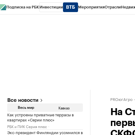
Подписка на РБК
Инвестиции
Мероприятия
Отрасли
Недви
РБК Life
Тренды
Визионеры
Национальные проекты
Город
Стиль
Кр
Конференции СПб
Спецпроекты
Проверка контрагентов
Политика
PROюгАгро
Все новости
Кавказ
Весь мир
На С
Как устроены приватные террасы в
квартирах «Серии плюс»
перв
РБК и ПИК Серия плюс
Экс-президент Финляндии усомнился в
СКФ