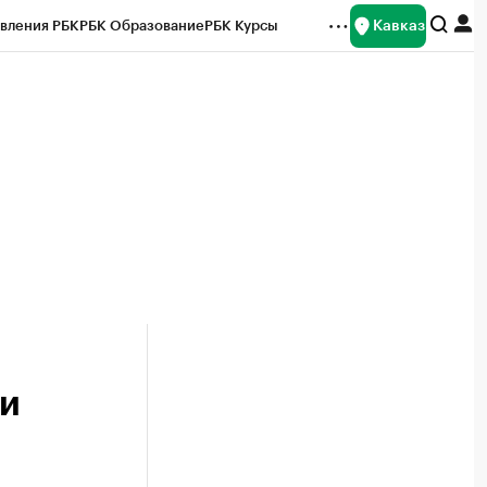
Кавказ
вления РБК
РБК Образование
РБК Курсы
рейтинги
Франшизы
Газета
Спецпроекты СПб
ты
ли