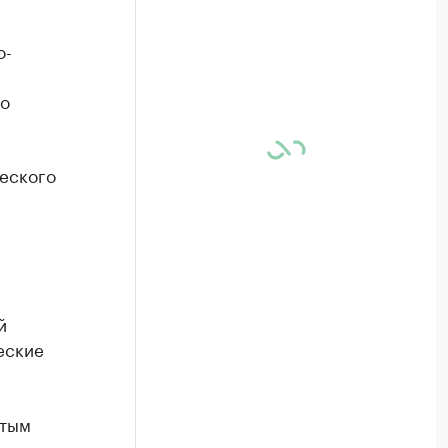
о-
го
еского
й
еские
ятым