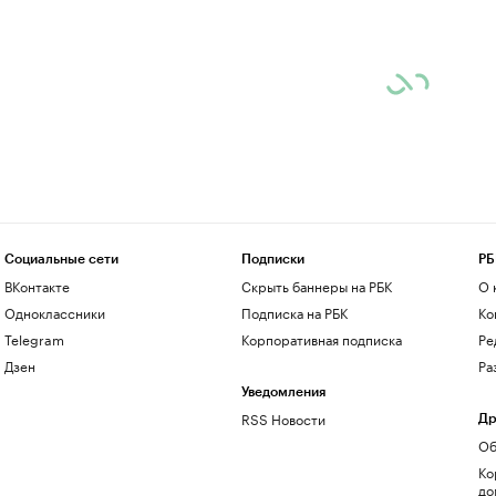
Социальные сети
Подписки
РБ
ВКонтакте
Скрыть баннеры на РБК
О 
Одноклассники
Подписка на РБК
Ко
Telegram
Корпоративная подписка
Ре
Дзен
Ра
Уведомления
RSS Новости
Др
Об
Ко
до