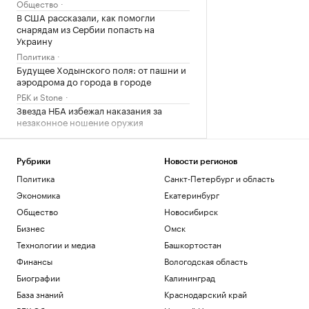
Общество
В США рассказали, как помогли
снарядам из Сербии попасть на
Украину
Политика
Будущее Ходынского поля: от пашни и
аэродрома до города в городе
РБК и Stone
Звезда НБА избежал наказания за
незаконное ношение оружия
Спорт
Силы ПВО сбили 75 БПЛА над
регионами России за 12 часов
Рубрики
Новости регионов
Политика
Политика
Санкт-Петербург и область
Погранслужба Финляндии пресекла
Экономика
Екатеринбург
канал нелегальной миграции из
Общество
Новосибирск
Прибалтики
Бизнес
Омск
Общество
Технологии и медиа
Башкортостан
Загрузить еще
Финансы
Вологодская область
Биографии
Калининград
База знаний
Краснодарский край