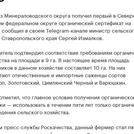
з Минераловодского округа получил первый в Север
ом федеральном округе органический сертификат на
 сообщил в своем Telegram-канале министр сельско
 Ставропольского края Сергей Измалков.
итель подтвердил соответствие требованиям органич
тва на площади в 9 га. В настоящее время площадь
иков в данном хозяйстве составляет 10 га. На них
тают отечественные и импортные саженцы сортов
оп, Золотовский, Цимлянский Черный и Варюшкин.
тметил, что главное условие получения органическо
и — использовать в течении пяти лет только органич
дения сельского хозяйства.
м пресс-службы Роскачества, данный фермер стал п