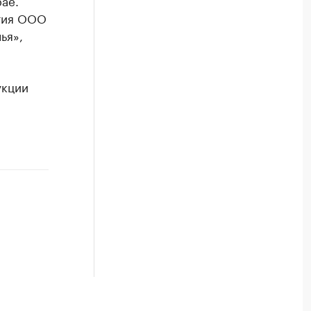
ае.
ятия ООО
ья»,
укции