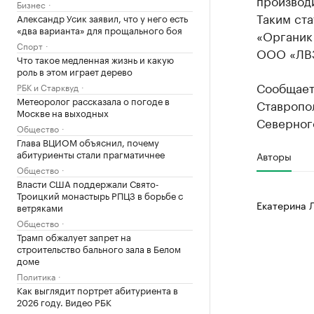
производ
Бизнес
Таким ст
Александр Усик заявил, что у него есть
«два варианта» для прощального боя
«Органик
Спорт
ООО «ЛВЗ
Что такое медленная жизнь и какую
роль в этом играет дерево
Сообщает
РБК и Старквуд
Метеоролог рассказала о погоде в
Ставропо
Москве на выходных
Северного
Общество
Глава ВЦИОМ объяснил, почему
абитуриенты стали прагматичнее
Авторы
Общество
Власти США поддержали Свято-
Троицкий монастырь РПЦЗ в борьбе с
Екатерина 
ветряками
Общество
Трамп обжалует запрет на
строительство бального зала в Белом
доме
Политика
Как выглядит портрет абитуриента в
2026 году. Видео РБК