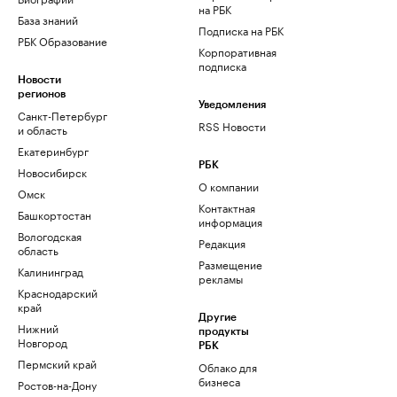
на РБК
База знаний
Подписка на РБК
РБК Образование
Корпоративная
подписка
Новости
регионов
Уведомления
Санкт-Петербург
RSS Новости
и область
Екатеринбург
РБК
Новосибирск
О компании
Омск
Контактная
Башкортостан
информация
Вологодская
Редакция
область
Размещение
Калининград
рекламы
Краснодарский
край
Другие
Нижний
продукты
Новгород
РБК
Пермский край
Облако для
бизнеса
Ростов-на-Дону