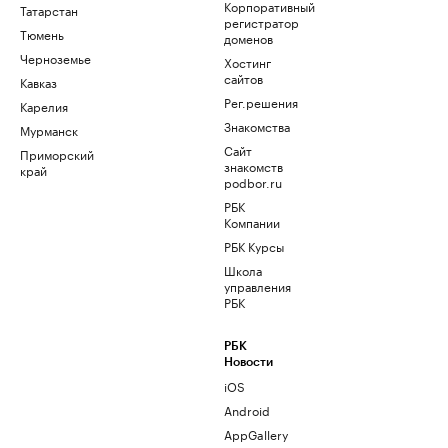
Корпоративный
Татарстан
регистратор
Тюмень
доменов
Черноземье
Хостинг
сайтов
Кавказ
Рег.решения
Карелия
Знакомства
Мурманск
Сайт
Приморский
знакомств
край
podbor.ru
РБК
Компании
РБК Курсы
Школа
управления
РБК
РБК
Новости
iOS
Android
AppGallery