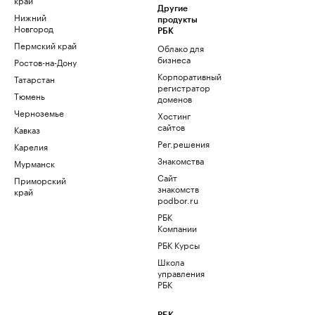
Другие
Нижний
продукты
Новгород
РБК
Пермский край
Облако для
бизнеса
Ростов-на-Дону
Корпоративный
Татарстан
регистратор
Тюмень
доменов
Черноземье
Хостинг
сайтов
Кавказ
Рег.решения
Карелия
Знакомства
Мурманск
Сайт
Приморский
знакомств
край
podbor.ru
РБК
Компании
РБК Курсы
Школа
управления
РБК