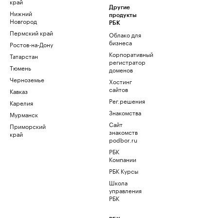
край
Другие
Нижний
продукты
Новгород
РБК
Пермский край
Облако для
бизнеса
Ростов-на-Дону
Корпоративный
Татарстан
регистратор
Тюмень
доменов
Черноземье
Хостинг
сайтов
Кавказ
Рег.решения
Карелия
Знакомства
Мурманск
Сайт
Приморский
знакомств
край
podbor.ru
РБК
Компании
РБК Курсы
Школа
управления
РБК