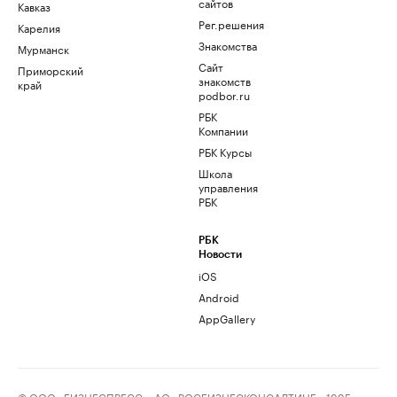
сайтов
Кавказ
Рег.решения
Карелия
Знакомства
Мурманск
Сайт
Приморский
знакомств
край
podbor.ru
РБК
Компании
РБК Курсы
Школа
управления
РБК
РБК
Новости
iOS
Android
AppGallery
© ООО «БИЗНЕСПРЕСС», АО «РОСБИЗНЕСКОНСАЛТИНГ», 1995–