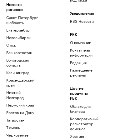
Новости
регионов
Уведомления
Санкт-Петербург
RSS Новости
и область
Екатеринбург
РБК
Новосибирск
О компании
Омск
Контактная
Башкортостан
информация
Вологодская
Редакция
область
Размещение
Калининград
рекламы
Краснодарский
край
Другие
Нижний
продукты
Новгород
РБК
Пермский край
Облако для
бизнеса
Ростов-на-Дону
Корпоративный
Татарстан
регистратор
Тюмень
доменов
Черноземье
Хостинг