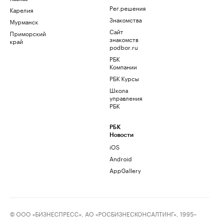
Рег.решения
Карелия
Знакомства
Мурманск
Сайт
Приморский
знакомств
край
podbor.ru
РБК
Компании
РБК Курсы
Школа
управления
РБК
РБК
Новости
iOS
Android
AppGallery
© ООО «БИЗНЕСПРЕСС», АО «РОСБИЗНЕСКОНСАЛТИНГ», 1995–