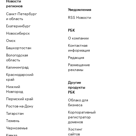
Новости
регионов
Уведомления
Санкт-Петербург
RSS Новости
и область
Екатеринбург
РБК
Новосибирск
О компании
Омск
Контактная
Башкортостан
информация
Вологодская
Редакция
область
Размещение
Калининград
рекламы
Краснодарский
край
Другие
Нижний
продукты
Новгород
РБК
Пермский край
Облако для
бизнеса
Ростов-на-Дону
Корпоративный
Татарстан
регистратор
Тюмень
доменов
Черноземье
Хостинг
сайтов
Кавказ