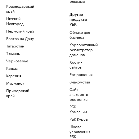
рекламы
Краснодарский
край
Другие
Нижний
продукты
Новгород
РБК
Пермский край
Облако для
бизнеса
Ростов-на-Дону
Корпоративный
Татарстан
регистратор
Тюмень
доменов
Черноземье
Хостинг
сайтов
Кавказ
Рег.решения
Карелия
Знакомства
Мурманск
Сайт
Приморский
знакомств
край
podbor.ru
РБК
Компании
РБК Курсы
Школа
управления
РБК