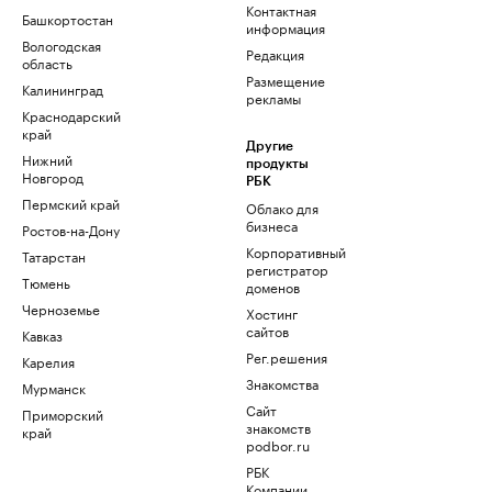
Контактная
Башкортостан
информация
Вологодская
Редакция
область
Размещение
Калининград
рекламы
Краснодарский
край
Другие
Нижний
продукты
Новгород
РБК
Пермский край
Облако для
бизнеса
Ростов-на-Дону
Корпоративный
Татарстан
регистратор
Тюмень
доменов
Черноземье
Хостинг
сайтов
Кавказ
Рег.решения
Карелия
Знакомства
Мурманск
Сайт
Приморский
знакомств
край
podbor.ru
РБК
Компании