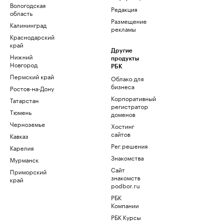
Вологодская
Редакция
область
Размещение
Калининград
рекламы
Краснодарский
край
Другие
Нижний
продукты
Новгород
РБК
Пермский край
Облако для
бизнеса
Ростов-на-Дону
Корпоративный
Татарстан
регистратор
Тюмень
доменов
Черноземье
Хостинг
сайтов
Кавказ
Рег.решения
Карелия
Знакомства
Мурманск
Сайт
Приморский
знакомств
край
podbor.ru
РБК
Компании
РБК Курсы