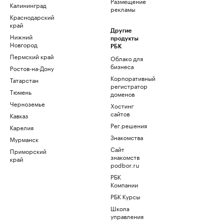
Размещение
Калининград
рекламы
Краснодарский
край
Другие
Нижний
продукты
Новгород
РБК
Пермский край
Облако для
бизнеса
Ростов-на-Дону
Корпоративный
Татарстан
регистратор
Тюмень
доменов
Черноземье
Хостинг
сайтов
Кавказ
Рег.решения
Карелия
Знакомства
Мурманск
Сайт
Приморский
знакомств
край
podbor.ru
РБК
Компании
РБК Курсы
Школа
управления