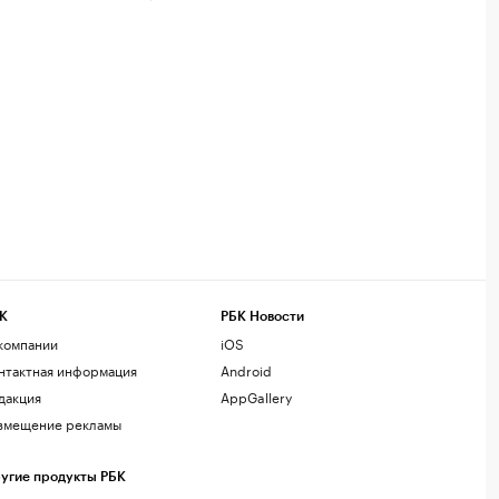
К
РБК Новости
компании
iOS
нтактная информация
Android
дакция
AppGallery
змещение рекламы
угие продукты РБК