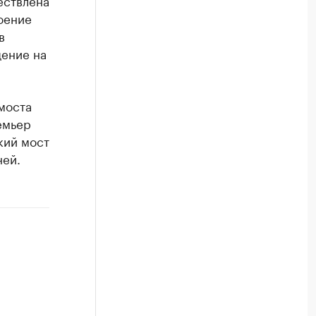
ествлена
оение
в
щение на
моста
емьер
кий мост
ней.