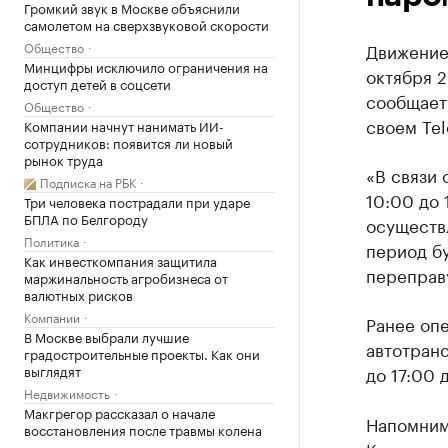
Громкий звук в Москве объяснили
самолетом на сверхзвуковой скорости
Общество
Движение
Минцифры исключило ограничения на
октября 2
доступ детей в соцсети
сообщает
Общество
своем Tel
Компании начнут нанимать ИИ-
сотрудников: появится ли новый
рынок труда
«В связи 
Подписка на РБК
10:00 до 
Три человека пострадали при ударе
БПЛА по Белгороду
осуществ
Политика
период б
Как инвесткомпания защитила
переправ
маржинальность агробизнеса от
валютных рисков
Компании
Ранее оп
В Москве выбрали лучшие
автотран
градостроительные проекты. Как они
выглядят
до 17:00 
Недвижимость
Макгрегор рассказал о начале
Напомним,
восстановления после травмы колена