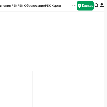
Кавказ
вления РБК
РБК Образование
РБК Курсы
рейтинги
Франшизы
Газета
Спецпроекты СПб
ты