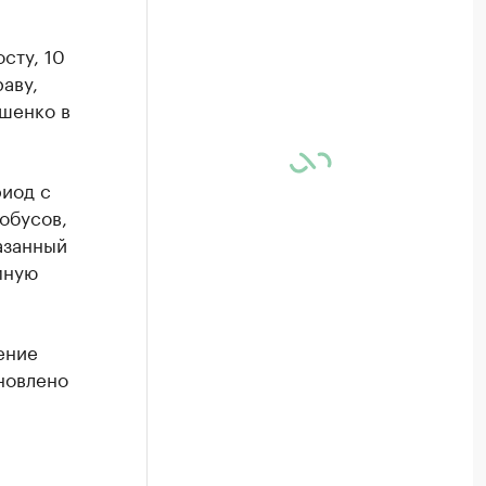
сту, 10
аву,
шенко в
риод с
обусов,
азанный
мную
ение
новлено