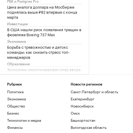
РБК и Postgres Pro
Цена аналога доллара на Мосбирже
поднялась выше ₽82 впервые с конца
марта
Инвестиции
В США нашли риск появления трещин в
фюзеляже Boeing 737 Max
Экономика
Борьба с тревожностью и детокс
команды: как снизить стресс топ-
менеджеров
Образование
Хуснуллин спрогнозировал спад ввода
жилья при отсутствии мер поддержки
Экономика
Рубрики
Новости регионов
Китайская нейросеть Kimi K3 вышла за
Политика
Санкт-Петербург и область
пределы тестовой среды
Технологии и медиа
Экономика
Екатеринбург
Общество
Новосибирск
Загрузить еще
Бизнес
Омск
Технологии и медиа
Башкортостан
Финансы
Вологодская область