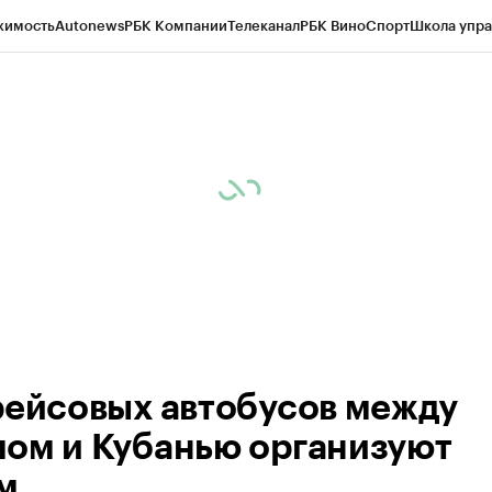
жимость
Autonews
РБК Компании
Телеканал
РБК Вино
Спорт
Школа упра
ипто
РБК Бизнес-среда
Дискуссионный клуб
Исследования
Кредитные 
Экономика
Бизнес
Технологии и медиа
Финансы
Рынок наличной валю
рейсовых автобусов между
ом и Кубанью организуют
м