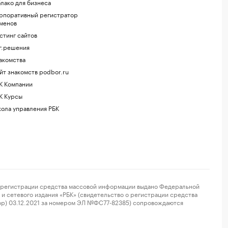
лако для бизнеса
рпоративный регистратор
менов
стинг сайтов
г.решения
акомства
йт знакомств podbor.ru
К Компании
К Курсы
ола управления РБК
регистрации средства массовой информации выдано Федеральной
и сетевого издания «РБК» (свидетельство о регистрации средства
ор) 03.12.2021 за номером ЭЛ №ФС77-82385) сопровождаются