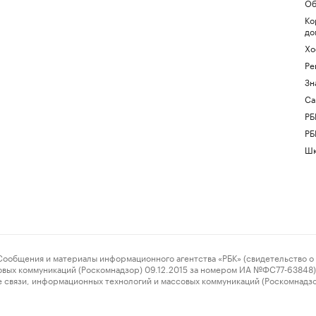
Об
Ко
до
Хо
Ре
Зн
Са
РБ
РБ
Шк
ения и материалы информационного агентства «РБК» (свидетельство о 
овых коммуникаций (Роскомнадзор) 09.12.2015 за номером ИА №ФС77-63848) 
 связи, информационных технологий и массовых коммуникаций (Роскомнадз