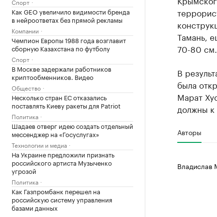
Крымског
Спорт
террорист
Как GEO увеличило видимости бренда
в нейроответах без прямой рекламы
конструк
Компании
Тамань, 
Чемпион Европы 1988 года возглавит
70-80 см.
сборную Казахстана по футболу
Спорт
В Москве задержали работников
В результ
криптообменников. Видео
была откр
Общество
Марат Ху
Несколько стран ЕС отказались
поставлять Киеву ракеты для Patriot
должны к 
Политика
Шадаев отверг идею создать отдельный
Авторы
мессенджер на «Госуслугах»
Технологии и медиа
На Украине предложили признать
российского артиста Музыченко
Владислав 
угрозой
Политика
Как Газпромбанк перешел на
российскую систему управления
базами данных