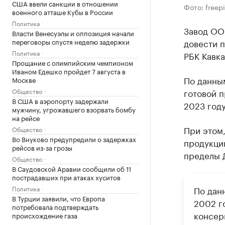
США ввели санкции в отношении
Фото: freep
военного атташе Кубы в России
Политика
Завод ОО
Власти Венесуэлы и оппозиция начали
переговоры спустя неделю задержки
довести п
Политика
РБК Кавка
Прощание с олимпийским чемпионом
Иваном Едешко пройдет 7 августа в
По данным
Москве
Общество
готовой п
В США в аэропорту задержали
2023 году
мужчину, угрожавшего взорвать бомбу
на рейсе
При этом
Общество
Во Внуково предупредили о задержках
продукции
рейсов из-за грозы
пределы 
Общество
В Саудовской Аравии сообщили об 11
пострадавших при атаках хуситов
Политика
По дан
В Турции заявили, что Европа
2002 г
потребовала подтверждать
консер
происхождение газа