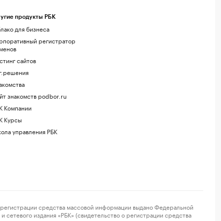
угие продукты РБК
лако для бизнеса
рпоративный регистратор
менов
стинг сайтов
г.решения
акомства
йт знакомств podbor.ru
К Компании
К Курсы
ола управления РБК
регистрации средства массовой информации выдано Федеральной
и сетевого издания «РБК» (свидетельство о регистрации средства