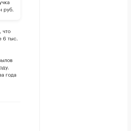
учка
н руб.
 что
 6 тыс.
вылов
оду.
ва года