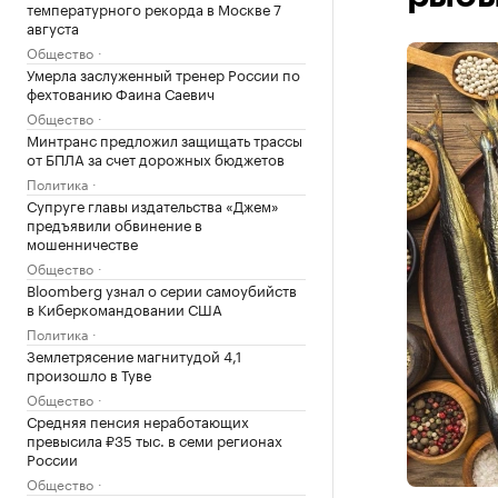
температурного рекорда в Москве 7
августа
Общество
Умерла заслуженный тренер России по
фехтованию Фаина Саевич
Общество
Минтранс предложил защищать трассы
от БПЛА за счет дорожных бюджетов
Политика
Супруге главы издательства «Джем»
предъявили обвинение в
мошенничестве
Общество
Bloomberg узнал о серии самоубийств
в Киберкомандовании США
Политика
Землетрясение магнитудой 4,1
произошло в Туве
Общество
Средняя пенсия неработающих
превысила ₽35 тыс. в семи регионах
России
Общество