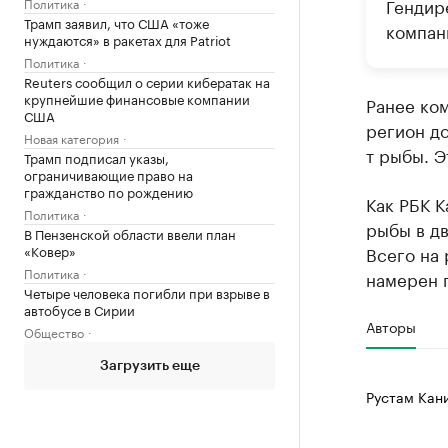
Гендир
Политика
Трамп заявил, что США «тоже
компани
нуждаются» в ракетах для Patriot
Политика
Reuters сообщил о серии кибератак на
крупнейшие финансовые компании
Ранее ком
США
регион до
Новая категория
т рыбы. Э
Трамп подписал указы,
ограничивающие право на
гражданство по рождению
Как РБК К
Политика
рыбы в дв
В Пензенской области ввели план
«Ковер»
Всего на 
Политика
намерен п
Четыре человека погибли при взрыве в
автобусе в Сирии
Авторы
Общество
Загрузить еще
Рустам Кан