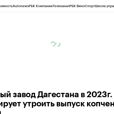
жимость
Autonews
РБК Компании
Телеканал
РБК Вино
Спорт
Школа упра
ипто
РБК Бизнес-среда
Дискуссионный клуб
Исследования
Кредитные 
Экономика
Бизнес
Технологии и медиа
Финансы
Рынок наличной валю
ый завод Дагестана в 2023г.
ирует утроить выпуск копче
ы