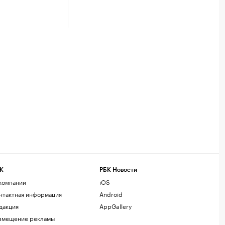
К
РБК Новости
компании
iOS
нтактная информация
Android
дакция
AppGallery
змещение рекламы