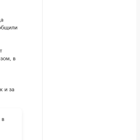
да
ообщили
т
зом, в
к и за
 в