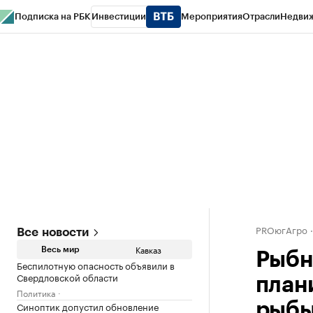
Подписка на РБК
Инвестиции
Мероприятия
Отрасли
Недви
РБК Life
Тренды
Визионеры
Национальные проекты
Город
Стиль
Кр
Конференции СПб
Спецпроекты
Проверка контрагентов
Политика
PROюгАгро
Все новости
Кавказ
Весь мир
Рыбн
Беспилотную опасность объявили в
Свердловской области
план
Политика
Синоптик допустил обновление
рыб