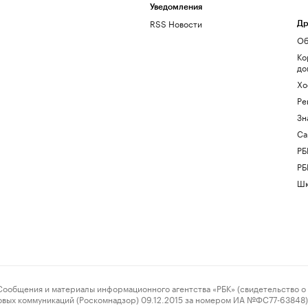
Уведомления
RSS Новости
Др
Об
Ко
до
Хо
Ре
Зн
Са
РБ
РБ
Шк
ения и материалы информационного агентства «РБК» (свидетельство о 
овых коммуникаций (Роскомнадзор) 09.12.2015 за номером ИА №ФС77-63848) 