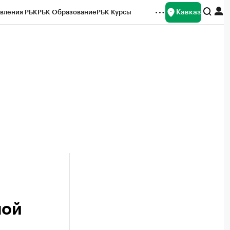
Кавказ
вления РБК
РБК Образование
РБК Курсы
рейтинги
Франшизы
Газета
Спецпроекты СПб
ты
ной