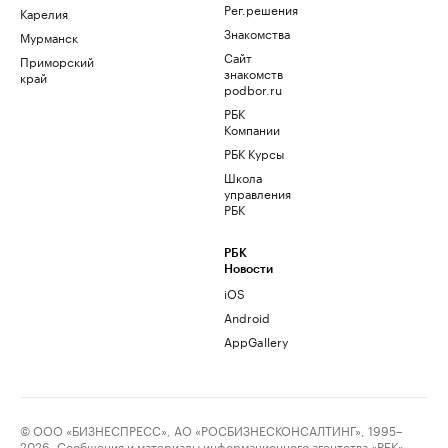
Рег.решения
Карелия
Знакомства
Мурманск
Сайт
Приморский
знакомств
край
podbor.ru
РБК
Компании
РБК Курсы
Школа
управления
РБК
РБК
Новости
iOS
Android
AppGallery
© ООО «БИЗНЕСПРЕСС», АО «РОСБИЗНЕСКОНСАЛТИНГ», 1995–
2026. Сообщения и материалы информационного агентства «РБК»