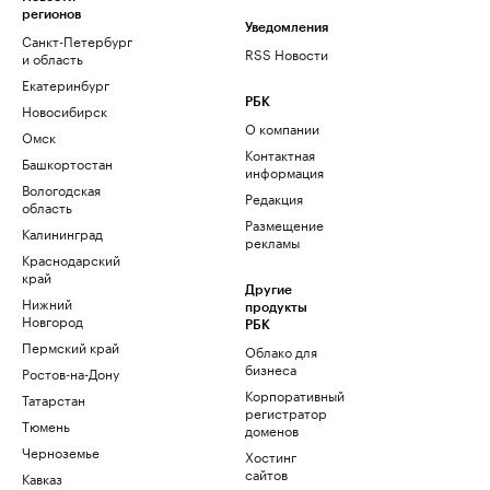
регионов
Уведомления
Санкт-Петербург
RSS Новости
и область
Екатеринбург
РБК
Новосибирск
О компании
Омск
Контактная
Башкортостан
информация
Вологодская
Редакция
область
Размещение
Калининград
рекламы
Краснодарский
край
Другие
Нижний
продукты
Новгород
РБК
Пермский край
Облако для
бизнеса
Ростов-на-Дону
Корпоративный
Татарстан
регистратор
Тюмень
доменов
Черноземье
Хостинг
сайтов
Кавказ