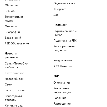
Одноклассники
Общество
Telegram
Бизнес
Дзен
Технологии и
медиа
Финансы
Подписки
Скрыть баннеры
Биографии
на РБК
База знаний
Подписка на РБК
РБК Образование
Корпоративная
подписка
Новости
регионов
Уведомления
Санкт-Петербург
RSS Новости
и область
Екатеринбург
РБК
Новосибирск
О компании
Омск
Контактная
Башкортостан
информация
Вологодская
Редакция
область
Размещение
Калининград
рекламы