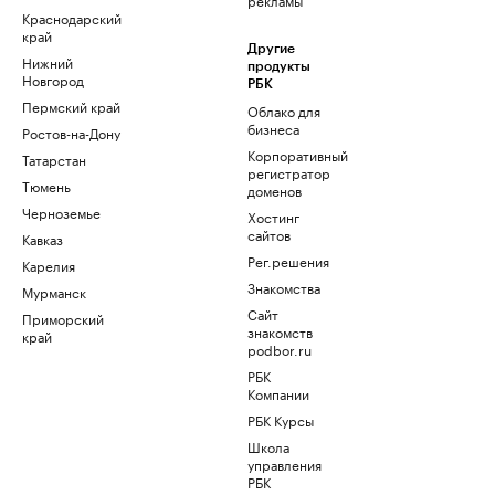
Краснодарский
край
Другие
Нижний
продукты
Новгород
РБК
Пермский край
Облако для
бизнеса
Ростов-на-Дону
Корпоративный
Татарстан
регистратор
Тюмень
доменов
Черноземье
Хостинг
сайтов
Кавказ
Рег.решения
Карелия
Знакомства
Мурманск
Сайт
Приморский
знакомств
край
podbor.ru
РБК
Компании
РБК Курсы
Школа
управления
РБК