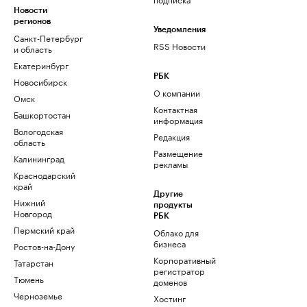
Новости
регионов
Уведомления
Санкт-Петербург
RSS Новости
и область
Екатеринбург
РБК
Новосибирск
О компании
Омск
Контактная
Башкортостан
информация
Вологодская
Редакция
область
Размещение
Калининград
рекламы
Краснодарский
край
Другие
Нижний
продукты
Новгород
РБК
Пермский край
Облако для
бизнеса
Ростов-на-Дону
Корпоративный
Татарстан
регистратор
Тюмень
доменов
Черноземье
Хостинг