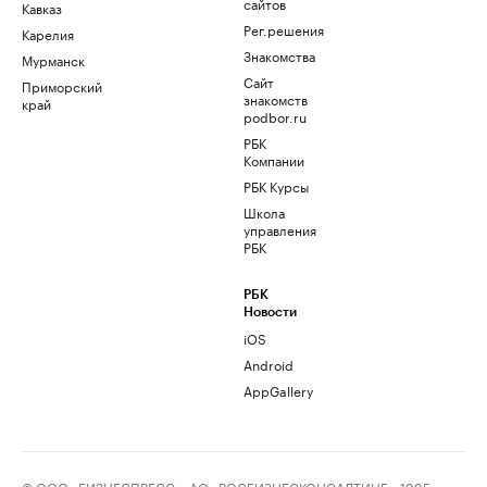
сайтов
Кавказ
Рег.решения
Карелия
Знакомства
Мурманск
Сайт
Приморский
знакомств
край
podbor.ru
РБК
Компании
РБК Курсы
Школа
управления
РБК
РБК
Новости
iOS
Android
AppGallery
© ООО «БИЗНЕСПРЕСС», АО «РОСБИЗНЕСКОНСАЛТИНГ», 1995–