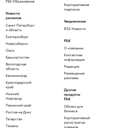
РБК Образование
Корпоративная
подписка
Новости
регионов
Уведомления
Санкт-Петербург
RSS Новости
и область
Екатеринбург
РБК
Новосибирск
О компании
Омск
Контактная
Башкортостан
информация
Вологодская
Редакция
область
Размещение
Калининград
рекламы
Краснодарский
край
Другие
Нижний
продукты
Новгород
РБК
Пермский край
Облако для
бизнеса
Ростов-на-Дону
Корпоративный
Татарстан
регистратор
Тюмень
доменов