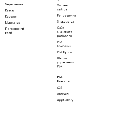
Черноземье
Хостинг
сайтов
Кавказ
Рег.решения
Карелия
Знакомства
Мурманск
Сайт
Приморский
знакомств
край
podbor.ru
РБК
Компании
РБК Курсы
Школа
управления
РБК
РБК
Новости
iOS
Android
AppGallery