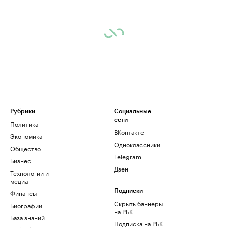
Рубрики
Социальные
сети
Политика
ВКонтакте
Экономика
Одноклассники
Общество
Telegram
Бизнес
Дзен
Технологии и
медиа
Финансы
Подписки
Скрыть баннеры
Биографии
на РБК
База знаний
Подписка на РБК