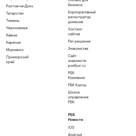
бизнеса
Ростов-на-Дону
Корпоративный
Татарстан
регистратор
Тюмень
доменов
Черноземье
Хостинг
сайтов
Кавказ
Рег.решения
Карелия
Знакомства
Мурманск
Сайт
Приморский
знакомств
край
podbor.ru
РБК
Компании
РБК Курсы
Школа
управления
РБК
РБК
Новости
iOS
Android