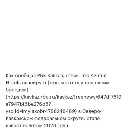
Как сообщал РБК Кавказ, о том, что Azimut
Hotels планирует [открыть отели под своим
брендом]
(https://kavkaz.rbc.ru/kavkaz/freenews/647df78f9
a7947bf6be276d8?
ysclid=lmylaxobr4788248489) в Северо-
Кавказском федеральном округе, стало
известно летом 2023 года.