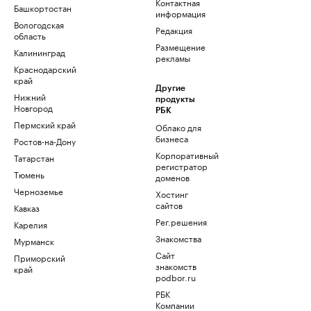
Контактная
Башкортостан
информация
Вологодская
Редакция
область
Размещение
Калининград
рекламы
Краснодарский
край
Другие
Нижний
продукты
Новгород
РБК
Пермский край
Облако для
бизнеса
Ростов-на-Дону
Корпоративный
Татарстан
регистратор
Тюмень
доменов
Черноземье
Хостинг
сайтов
Кавказ
Рег.решения
Карелия
Знакомства
Мурманск
Сайт
Приморский
знакомств
край
podbor.ru
РБК
Компании