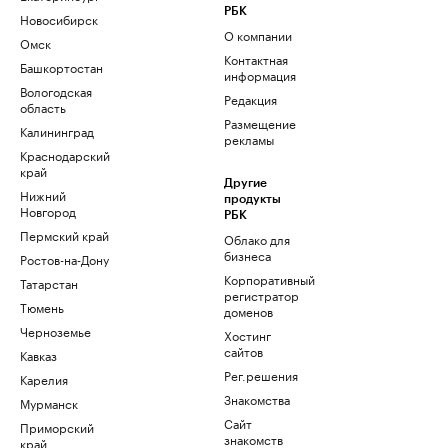
РБК
Новосибирск
О компании
Омск
Контактная
Башкортостан
информация
Вологодская
Редакция
область
Размещение
Калининград
рекламы
Краснодарский
край
Другие
Нижний
продукты
Новгород
РБК
Пермский край
Облако для
бизнеса
Ростов-на-Дону
Корпоративный
Татарстан
регистратор
Тюмень
доменов
Черноземье
Хостинг
сайтов
Кавказ
Рег.решения
Карелия
Знакомства
Мурманск
Сайт
Приморский
знакомств
край