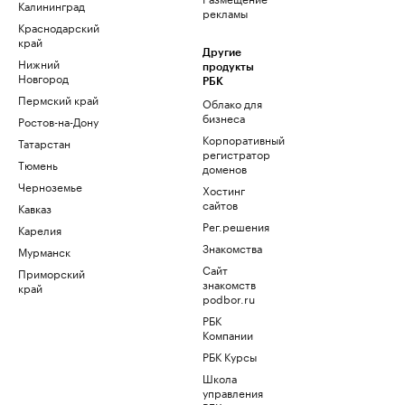
Калининград
рекламы
Краснодарский
край
Другие
Нижний
продукты
Новгород
РБК
Пермский край
Облако для
бизнеса
Ростов-на-Дону
Корпоративный
Татарстан
регистратор
Тюмень
доменов
Черноземье
Хостинг
сайтов
Кавказ
Рег.решения
Карелия
Знакомства
Мурманск
Сайт
Приморский
знакомств
край
podbor.ru
РБК
Компании
РБК Курсы
Школа
управления