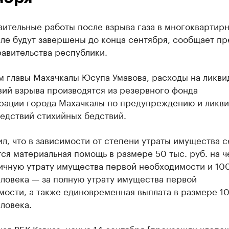
вительные работы после взрыва газа в многоквартир
ле будут завершены до конца сентября, сообщает пр
авительства республики.
м главы Махачкалы Юсупа Умавова, расходы на ликв
вий взрыва производятся из резервного фонда
рации города Махачкалы по предупреждению и ликв
едствий стихийных бедствий.
л, что в зависимости от степени утраты имущества 
ся материальная помощь в размере 50 тыс. руб. на ч
ичную утрату имущества первой необходимости и 100
еловека — за полную утрату имущества первой
ости, а также единовременная выплата в размере 10
еловека.
ал РБК Кавказ, ночью 14 сентября [произошли хлопок