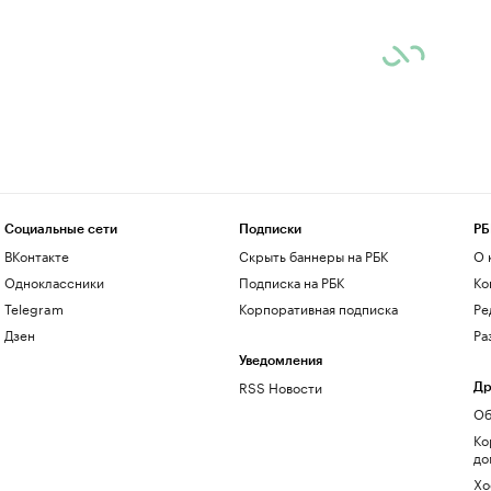
Социальные сети
Подписки
РБ
ВКонтакте
Скрыть баннеры на РБК
О 
Одноклассники
Подписка на РБК
Ко
Telegram
Корпоративная подписка
Ре
Дзен
Ра
Уведомления
RSS Новости
Др
Об
Ко
до
Хо