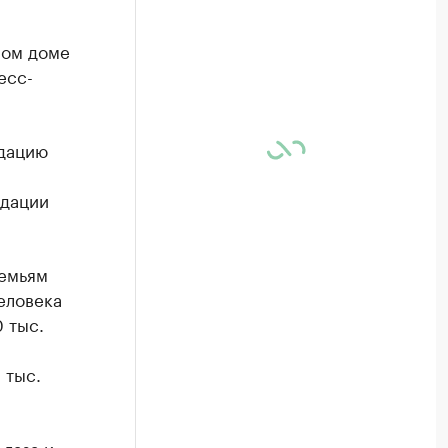
ном доме
есс-
идацию
идации
семьям
еловека
 тыс.
 тыс.
 газа и