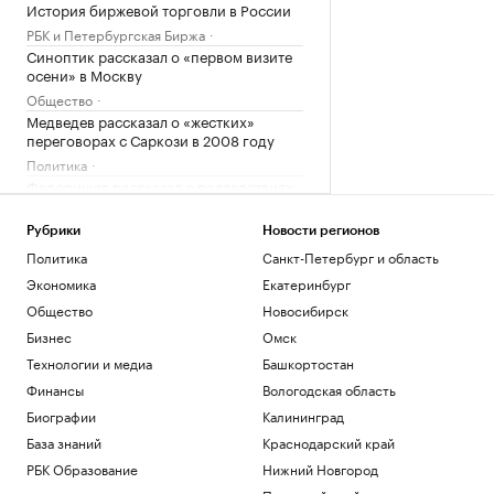
История биржевой торговли в России
РБК и Петербургская Биржа
Синоптик рассказал о «первом визите
осени» в Москву
Общество
Медведев рассказал о «жестких»
переговорах с Саркози в 2008 году
Политика
Федорищев рассказал о последствиях
атаки БПЛА на Самарскую область
Политика
Рубрики
Новости регионов
Трое пострадали при ударе БПЛА по
Политика
Санкт-Петербург и область
грузовику в Белгородской области
Экономика
Екатеринбург
Политика
Общество
Новосибирск
Загрузить еще
Бизнес
Омск
Технологии и медиа
Башкортостан
Финансы
Вологодская область
Биографии
Калининград
База знаний
Краснодарский край
РБК Образование
Нижний Новгород