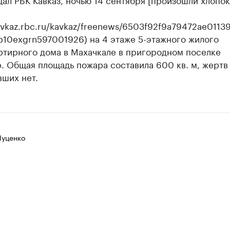
kavkaz.rbc.ru/kavkaz/freenews/6503f92f9a79472ae0113
p10exgrn597001926) на 4 этаже 5-этажного жилого
ртирного дома в Махачкале в пригородном поселке
. Общая площадь пожара составила 600 кв. м, жертв
вших нет.
Луценко