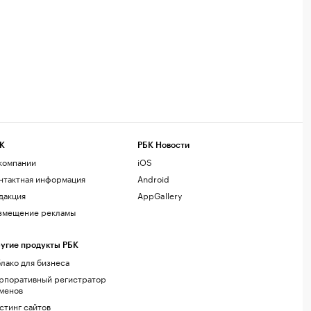
К
РБК Новости
компании
iOS
нтактная информация
Android
дакция
AppGallery
змещение рекламы
угие продукты РБК
лако для бизнеса
рпоративный регистратор
менов
стинг сайтов