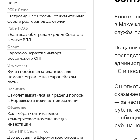
поле
РБК и Stone
Восстано
Гастрогиды по России: от аутентичных
ферм и ресторанов до отелей
в Махачка
РБК и РСХБ
служба пр
«Балтика» обыграла «Крылья Советов»
в матче РПЛ
По данны
Спорт
Евросоюз нарастил импорт
последст
российского СПГ
админист
Экономика
ЧС и посл
Вучич пообещал сделать все для
помощи Украине на «европейском
пути»
Он отмети
Политика
оказывает
Самолет выкатился за пределы полосы
в Норильске и получил повреждения
— за част
Общество
руб. на ч
Как выбрать оптимальное
необходим
коммерческое помещение для
инвестиций
руб. на ч
РБК и ПИК Серия плюс
Две девушки в Шереметьево опоздали
Как сообщ