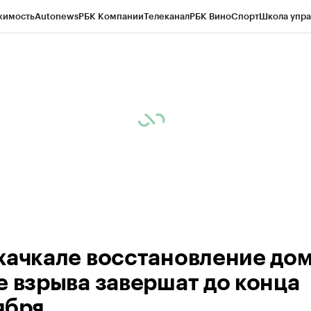
жимость
Autonews
РБК Компании
Телеканал
РБК Вино
Спорт
Школа упра
ипто
РБК Бизнес-среда
Дискуссионный клуб
Исследования
Кредитные 
Экономика
Бизнес
Технологии и медиа
Финансы
Рынок наличной валю
хачкале восстановление до
е взрыва завершат до конца
ября