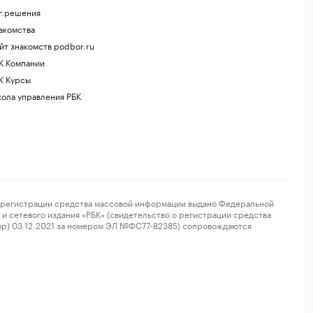
г.решения
акомства
йт знакомств podbor.ru
К Компании
К Курсы
ола управления РБК
регистрации средства массовой информации выдано Федеральной
и сетевого издания «РБК» (свидетельство о регистрации средства
ор) 03.12.2021 за номером ЭЛ №ФС77-82385) сопровождаются