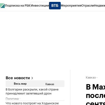
Подписка на РБК
Инвестиции
Мероприятия
Отрасли
Недви
РБК Life
Тренды
Визионеры
Национальные проекты
Город
Стиль
Кр
Конференции СПб
Спецпроекты
Проверка контрагентов
Политика
Кавказ
Все новости
Кавказ
Весь мир
В Ма
В Болгарии раскрыли, какой стране
принадлежит залетевший дрон
посл
Политика
Что нового построят на Ходынском
сент