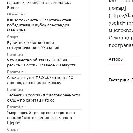
на рейс и выбежали за самолетом.
пожар]
Видео
Общество
(https://
Юные хоккеисты «Спартака» стали
ysclid=lm
победителями Кубка Александра
многоква
Овечкина
Семендер
Спорт
Вучич исключил военное
пострада
сотрудничество с Украиной
Политика
Авторы
Что известно об атаках БПЛА на
регионы России. Главное к 8 августа
Политика
С начала суток ПВО сбила почти 20
Екатерина 
дронов, летевших на Москву
Политика
Зеленский сообщил о договоренности
с США по ракетам Patriot
Политика
Умер первый тренер шестикратного
олимпийского чемпиона гимнаста
Щербо
Спорт