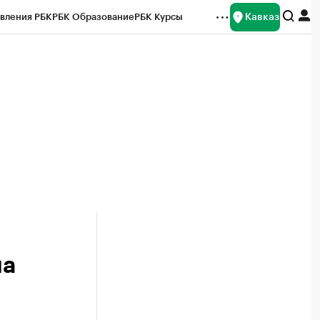
Кавказ
вления РБК
РБК Образование
РБК Курсы
рейтинги
Франшизы
Газета
Спецпроекты СПб
ты
ма