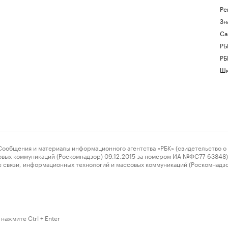
Ре
Зн
Са
РБ
РБ
Шк
ения и материалы информационного агентства «РБК» (свидетельство о 
овых коммуникаций (Роскомнадзор) 09.12.2015 за номером ИА №ФС77-63848) 
 связи, информационных технологий и массовых коммуникаций (Роскомнадз
нажмите Ctrl + Enter