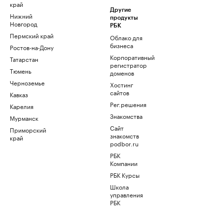
край
Другие
Нижний
продукты
Новгород
РБК
Пермский край
Облако для
бизнеса
Ростов-на-Дону
Корпоративный
Татарстан
регистратор
Тюмень
доменов
Черноземье
Хостинг
сайтов
Кавказ
Рег.решения
Карелия
Знакомства
Мурманск
Сайт
Приморский
знакомств
край
podbor.ru
РБК
Компании
РБК Курсы
Школа
управления
РБК