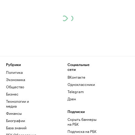
Рубрики
Социальные
сети
Политика
ВКонтакте
Экономика
Одноклассники
Общество
Telegram
Бизнес
Дзен
Технологии и
медиа
Финансы
Подписки
Скрыть баннеры
Биографии
на РБК
База знаний
Подписка на РБК
РБК Образование