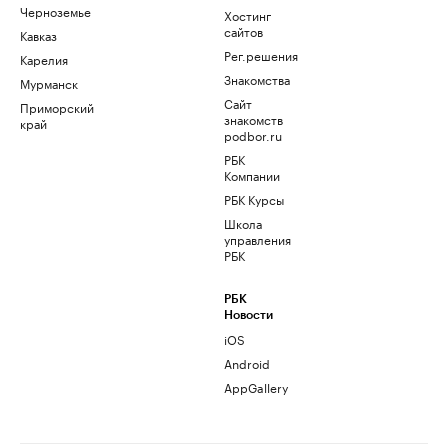
Черноземье
Хостинг
сайтов
Кавказ
Рег.решения
Карелия
Знакомства
Мурманск
Сайт
Приморский
знакомств
край
podbor.ru
РБК
Компании
РБК Курсы
Школа
управления
РБК
РБК
Новости
iOS
Android
AppGallery