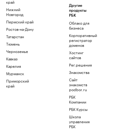
край
Другие
Нижний
продукты
Новгород
РБК
Пермский край
Облако для
бизнеса
Ростов-на-Дону
Корпоративный
Татарстан
регистратор
Тюмень
доменов
Черноземье
Хостинг
сайтов
Кавказ
Рег.решения
Карелия
Знакомства
Мурманск
Сайт
Приморский
знакомств
край
podbor.ru
РБК
Компании
РБК Курсы
Школа
управления
РБК