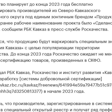
во планирует до конца 2023 года бесплатно
ировать производителей из Северо-Кавказского
ного округа под единым зонтичным брендом «Продук
(ранее рабочее наименование проекта было «Сделано
, сообщили РБК Кавказ в пресс-службе Роскачества.
ся, что продукцию будут маркировать специальным з
ия Кавказа» с целью популяризации территории
тва. До конца 2023 года Роскачество ожидает не ме
а сертификацию товаров, произведенных в СКФО.
ал РБК Кавказ, Роскачество и институт развития «Кав
азработку [системы добровольной сертификации]
kavkaz.rbc.ru/kavkaz/freenews/641994e59a79477b51c97
hhh3q7d3250813377) в начале 2023 года.
ь, что производители, зарегистрированные в системе
 в специальный открытый реестр и получат ряд преф