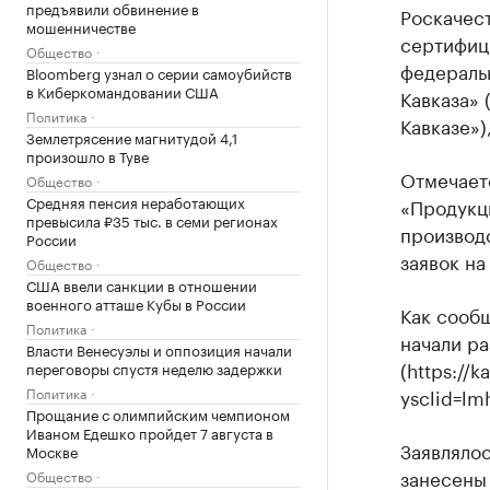
предъявили обвинение в
Роскачест
мошенничестве
сертифиц
Общество
федераль
Bloomberg узнал о серии самоубийств
в Киберкомандовании США
Кавказа» 
Политика
Кавказе»)
Землетрясение магнитудой 4,1
произошло в Туве
Отмечает
Общество
Средняя пенсия неработающих
«Продукц
превысила ₽35 тыс. в семи регионах
производс
России
заявок н
Общество
США ввели санкции в отношении
военного атташе Кубы в России
Как сообщ
Политика
начали р
Власти Венесуэлы и оппозиция начали
(https://
переговоры спустя неделю задержки
Политика
ysclid=lm
Прощание с олимпийским чемпионом
Иваном Едешко пройдет 7 августа в
Заявлялос
Москве
занесены
Общество