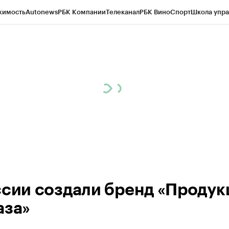
жимость
Autonews
РБК Компании
Телеканал
РБК Вино
Спорт
Школа упра
ипто
РБК Бизнес-среда
Дискуссионный клуб
Исследования
Кредитные 
Экономика
Бизнес
Технологии и медиа
Финансы
Рынок наличной валю
ссии создали бренд «Продук
аза»