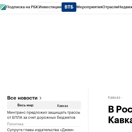
Подписка на РБК
Инвестиции
Мероприятия
Отрасли
Недви
РБК Life
Тренды
Визионеры
Национальные проекты
Город
Стиль
Кр
Конференции СПб
Спецпроекты
Проверка контрагентов
Политика
Кавказ
Все новости
Кавказ
Весь мир
В Ро
Минтранс предложил защищать трассы
от БПЛА за счет дорожных бюджетов
Кавк
Политика
Супруге главы издательства «Джем»