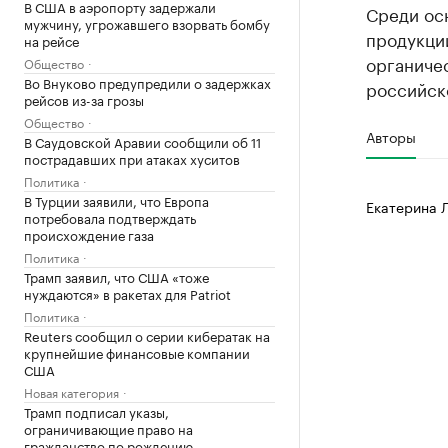
В США в аэропорту задержали
Среди ос
мужчину, угрожавшего взорвать бомбу
продукции
на рейсе
органиче
Общество
Во Внуково предупредили о задержках
российско
рейсов из-за грозы
Общество
Авторы
В Саудовской Аравии сообщили об 11
пострадавших при атаках хуситов
Политика
В Турции заявили, что Европа
Екатерина 
потребовала подтверждать
происхождение газа
Политика
Трамп заявил, что США «тоже
нуждаются» в ракетах для Patriot
Политика
Reuters сообщил о серии кибератак на
крупнейшие финансовые компании
США
Новая категория
Трамп подписал указы,
ограничивающие право на
гражданство по рождению