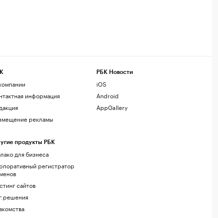
К
РБК Новости
компании
iOS
нтактная информация
Android
дакция
AppGallery
змещение рекламы
угие продукты РБК
лако для бизнеса
рпоративный регистратор
менов
стинг сайтов
г.решения
акомства