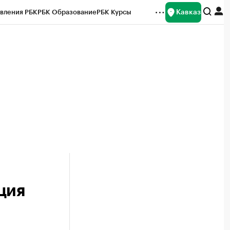
Кавказ
вления РБК
РБК Образование
РБК Курсы
рейтинги
Франшизы
Газета
Спецпроекты СПб
ты
ция