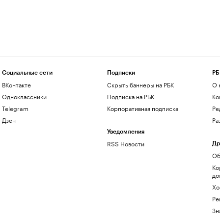
Социальные сети
Подписки
РБ
ВКонтакте
Скрыть баннеры на РБК
О 
Одноклассники
Подписка на РБК
Ко
Telegram
Корпоративная подписка
Ре
Дзен
Ра
Уведомления
RSS Новости
Др
Об
Ко
до
Хо
Ре
Зн