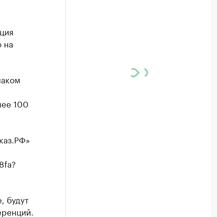
ция
 на
наком
нее 100
каз.РФ»
8fa?
, будут
еренций.