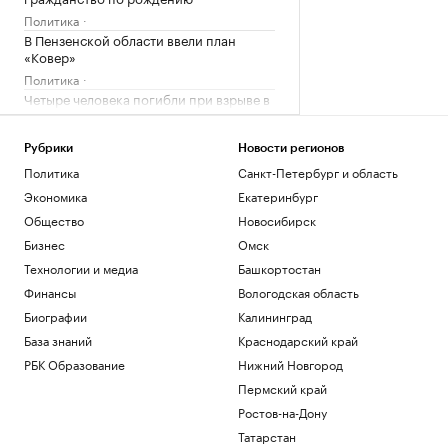
Политика
В Пензенской области ввели план
«Ковер»
Политика
Четыре человека погибли при взрыве в
автобусе в Сирии
Общество
Рубрики
Новости регионов
В Африке поддержали Инфантино
Политика
Санкт-Петербург и область
после скандала с продажей прав ЧМ
Экономика
Екатеринбург
Спорт
Запасы газа в Европе на минимуме. Что
Общество
Новосибирск
будет зимой
Бизнес
Омск
Подписка на РБК
Технологии и медиа
Башкортостан
Экс-глава Mind Money признала вину
по «делу брокеров» о хищении ₽7 млрд
Финансы
Вологодская область
Финансы
Биографии
Калининград
База знаний
Краснодарский край
Загрузить еще
РБК Образование
Нижний Новгород
Пермский край
Ростов-на-Дону
Татарстан