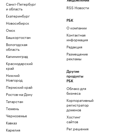
Уведомления
Санкт-Петербург
RSS Новости
и область
Екатеринбург
РБК
Новосибирск
О компании
Омск
Контактная
Башкортостан
информация
Вологодская
Редакция
область
Размещение
Калининград
рекламы
Краснодарский
край
Другие
Нижний
продукты
Новгород
РБК
Пермский край
Облако для
бизнеса
Ростов-на-Дону
Корпоративный
Татарстан
регистратор
Тюмень
доменов
Черноземье
Хостинг
сайтов
Кавказ
Рег.решения
Карелия