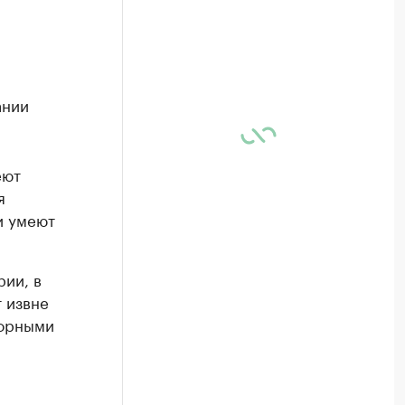
ании
еют
я
и умеют
рии, в
 извне
зорными