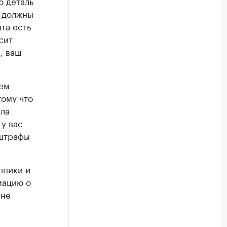
ю деталь
ы должны
нта есть
сит
, ваш
чем
тому что
ела
 у вас
 штрафы
нники и
мацию о
 не