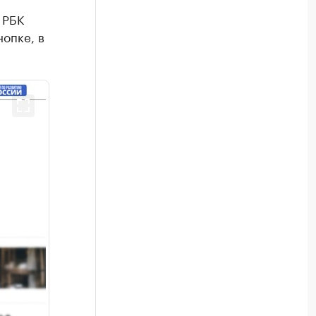
 РБК
нопке, в