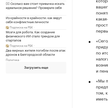
котор
✍🏻 Сколько вам стоит привычка искать
вашег
идеальное решение? Проверьте себя
понят
Из крайности в крайности: как ведут
какая
себя конфликтные личности
прост
Подписка на РБК
первы
Мозги для робота. Как создание
физического ИИ стало трендом для
«Сего
стартапов
Подписка на РБК
приду
Два мирных жителя погибли после атак
по ит
дронов в Белгородской области
налог
Политика
возни
Загрузить еще
и пен
«Мы п
предп
том, 
иметь