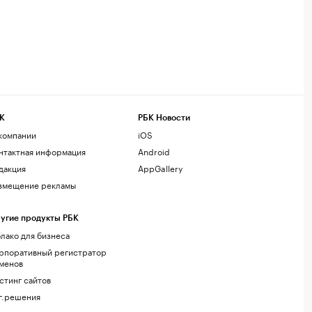
К
РБК Новости
компании
iOS
нтактная информация
Android
дакция
AppGallery
змещение рекламы
угие продукты РБК
лако для бизнеса
рпоративный регистратор
менов
стинг сайтов
г.решения