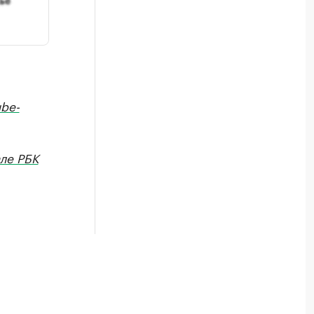
be-
ле РБК