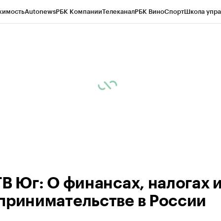
жимость
Autonews
РБК Компании
Телеканал
РБК Вино
Спорт
Школа упра
ипто
РБК Бизнес-среда
Дискуссионный клуб
Исследования
Кредитные 
Экономика
Бизнес
Технологии и медиа
Финансы
Рынок наличной валю
ТВ Юг: О финансах, налогах 
принимательстве в России