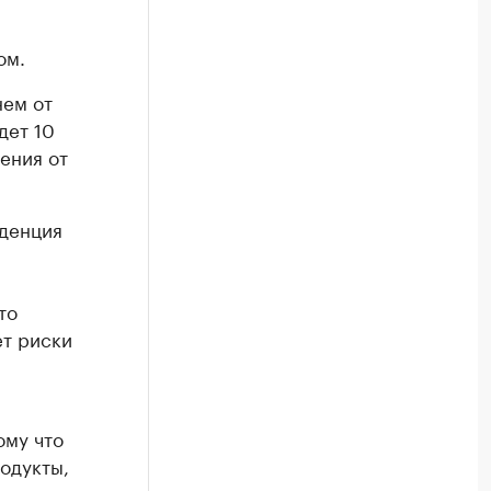
ом.
нем от
дет 10
ления от
уденция
то
ет риски
ому что
одукты,