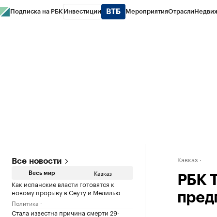
Подписка на РБК
Инвестиции
Мероприятия
Отрасли
Недви
РБК Life
Тренды
Визионеры
Национальные проекты
Город
Стиль
Кр
Конференции СПб
Спецпроекты
Проверка контрагентов
Политика
Кавказ
Все новости
Кавказ
Весь мир
РБК 
Как испанские власти готовятся к
новому прорыву в Сеуту и Мелилью
пред
Политика
Стала известна причина смерти 29-