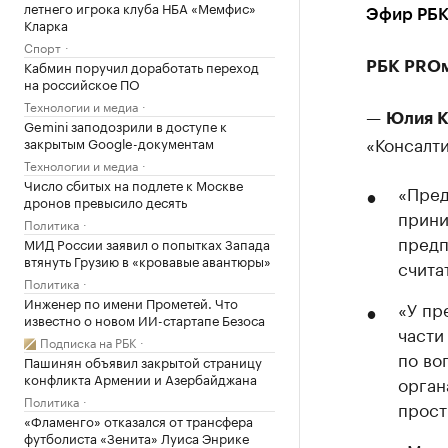
летнего игрока клуба НБА «Мемфис»
Эфир РБК
Кларка
Спорт
Кабмин поручил доработать переход
РБК PROм
на российское ПО
Технологии и медиа
—
Юлия К
Gemini заподозрили в доступе к
«Консалт
закрытым Google-документам
Технологии и медиа
Число сбитых на подлете к Москве
«Пред
дронов превысило десять
прини
Политика
предп
МИД России заявил о попытках Запада
втянуть Грузию в «кровавые авантюры»
счита
Политика
Инженер по имени Прометей. Что
«У пр
известно о новом ИИ-стартапе Безоса
части
Подписка на РБК
по во
Пашинян объявил закрытой страницу
конфликта Армении и Азербайджана
орган
Политика
прост
«Фламенго» отказался от трансфера
футболиста «Зенита» Луиса Энрике