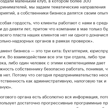
оздали маленький клуб, в котором более 300
ринимателей, мы задаем тематические направления
риятий, а собственники бизнеса делятся своим опыт
собая гордость, что клиенты работают с нами в сред
и до девяти лет, притом что компании в мае только бу
У всего пласта наших клиентов нет ни одного доначис
ольно-надзорных органов в рамках проверок».
амент бизнеса — это три кита: бухгалтерия, юриспр
оги. Во взаимодействии все эти три отдела, либо три
ека, либо один человек с этими компетенциями дает
жность собственнику безопасно работать, понимая, ч
в нет. Потому что сегодня предпринимательство нес
етственность как административную, налоговую так и
вную».
логового органа есть абсолютно вся информация, пот
пользует достаточно прогрессивные программные пр