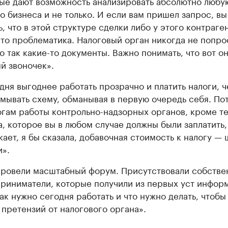
ые дают возможность анализировать абсолютно любу
о бизнеса и не только. И если вам пришел запрос, в
ь, что в этой структуре сделки либо у этого контраге
-то проблематика. Налоговый орган никогда не попро
о так какие-то документы. Важно понимать, что вот он
й звоночек».
дня выгоднее работать прозрачно и платить налоги, 
мывать схему, обманывая в первую очередь себя. По
огам работы контрольно-надзорных органов, кроме т
а, которое вы в любом случае должны были заплатить,
кает, я бы сказала, добавочная стоимость к налогу —
и».
ровели масштабный форум. Присутствовали собстве
риниматели, которые получили из первых уст инфор
как нужно сегодня работать и что нужно делать, чтобы
 претензий от налогового органа».