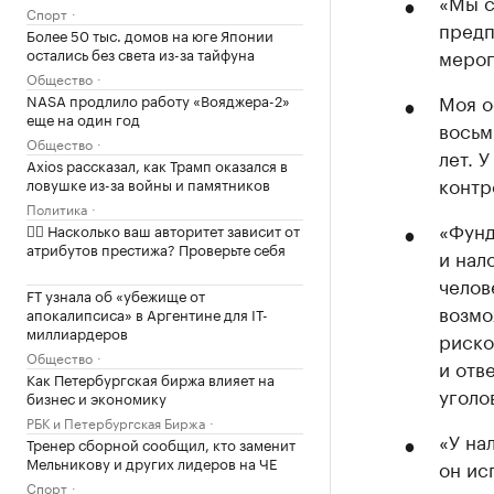
«Мы с
Спорт
предп
Более 50 тыс. домов на юге Японии
остались без света из-за тайфуна
мероп
Общество
Моя о
NASA продлило работу «Вояджера-2»
еще на один год
восьм
Общество
лет. 
Axios рассказал, как Трамп оказался в
контр
ловушке из-за войны и памятников
Политика
«Фунд
✍🏻 Насколько ваш авторитет зависит от
атрибутов престижа? Проверьте себя
и нал
челов
FT узнала об «убежище от
возмо
апокалипсиса» в Аргентине для IT-
миллиардеров
риско
Общество
и отв
Как Петербургская биржа влияет на
уголо
бизнес и экономику
РБК и Петербургская Биржа
«У на
Тренер сборной сообщил, кто заменит
Мельникову и других лидеров на ЧЕ
он ис
Спорт