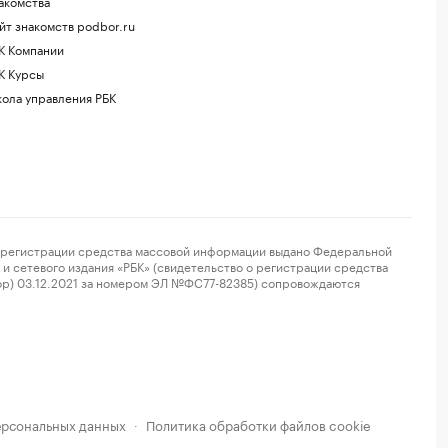
акомства
йт знакомств podbor.ru
К Компании
К Курсы
ола управления РБК
регистрации средства массовой информации выдано Федеральной
и сетевого издания «РБК» (свидетельство о регистрации средства
ор) 03.12.2021 за номером ЭЛ №ФС77-82385) сопровождаются
ерсональных данных
Политика обработки файлов cookie
·