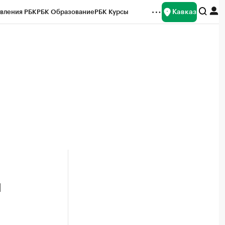
Кавказ
вления РБК
РБК Образование
РБК Курсы
рейтинги
Франшизы
Газета
Спецпроекты СПб
ты
и