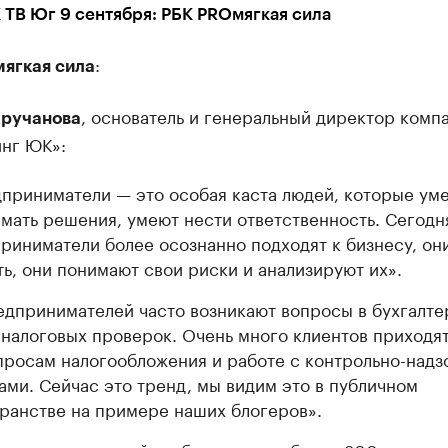
 ТВ Юг 9 сентября: РБК PROмягкая сила
:
ягкая сила
, основатель и генеральный директор комп
ручанова
инг ЮК»:
приниматели — это особая каста людей, которые ум
мать решения, умеют нести ответственность. Сегодн
риниматели более осознанно подходят к бизнесу, он
ть, они понимают свои риски и анализируют их».
едпринимателей часто возникают вопросы в бухгалте
 налоговых проверок. Очень много клиентов приходят
просам налогообложения и работе с контрольно-над
ами. Сейчас это тренд, мы видим это в публичном
ранстве на примере наших блогеров».