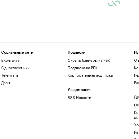
Социальные сети
Подписки
РБ
ВКонтакте
Скрыть баннеры на РБК
О 
Одноклассники
Подписка на РБК
Ко
Telegram
Корпоративная подписка
Ре
Дзен
Ра
Уведомления
RSS Новости
Др
Об
Ко
до
Хо
Ре