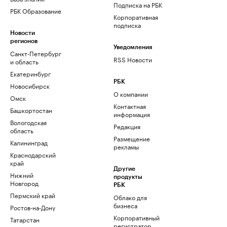
Подписка на РБК
РБК Образование
Корпоративная
подписка
Новости
регионов
Уведомления
Санкт-Петербург
RSS Новости
и область
Екатеринбург
РБК
Новосибирск
О компании
Омск
Контактная
Башкортостан
информация
Вологодская
Редакция
область
Размещение
Калининград
рекламы
Краснодарский
край
Другие
Нижний
продукты
Новгород
РБК
Пермский край
Облако для
бизнеса
Ростов-на-Дону
Корпоративный
Татарстан
регистратор