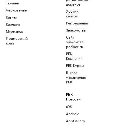
Тюмень
доменов
Черноземье
Хостинг
сайтов
Кавказ
Рег.решения
Карелия
Знакомства
Мурманск
Сайт
Приморский
знакомств
край
podbor.ru
РБК
Компании
РБК Курсы
Школа
управления
РБК
РБК
Новости
iOS
Android
AppGallery