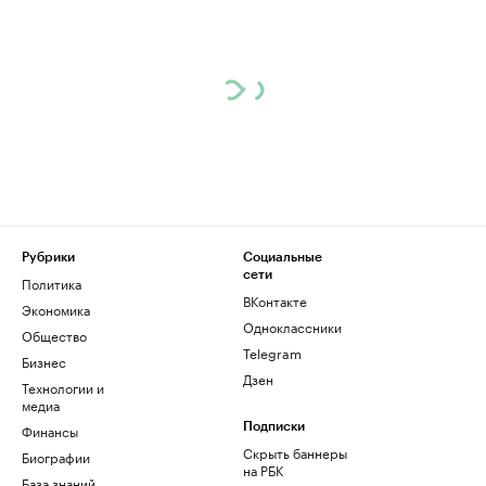
Рубрики
Социальные
сети
Политика
ВКонтакте
Экономика
Одноклассники
Общество
Telegram
Бизнес
Дзен
Технологии и
медиа
Финансы
Подписки
Скрыть баннеры
Биографии
на РБК
База знаний