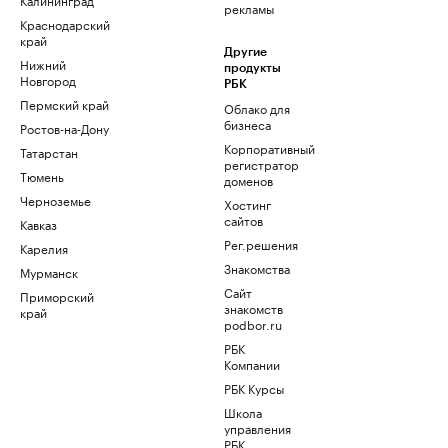
рекламы
Краснодарский
край
Другие
Нижний
продукты
Новгород
РБК
Пермский край
Облако для
бизнеса
Ростов-на-Дону
Корпоративный
Татарстан
регистратор
Тюмень
доменов
Черноземье
Хостинг
сайтов
Кавказ
Рег.решения
Карелия
Знакомства
Мурманск
Сайт
Приморский
знакомств
край
podbor.ru
РБК
Компании
РБК Курсы
Школа
управления
РБК