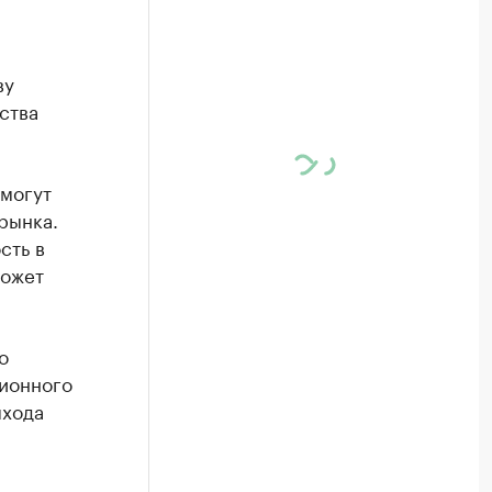
ву
ства
смогут
рынка.
сть в
может
о
ционного
ыхода