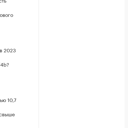
сть
ового
 в 2023
f4b?
ью 10,7
 свыше