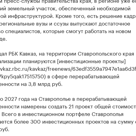
 пресс-службы правительства края, в регионе уже е
ий земельный участок, обеспеченный необходимой
ой инфраструктурой. Кроме того, есть решение кадр
региональные вузы и ссузы выпускают достаточное
о специалистов, которые смогут работать на новом
де.
ал РБК Кавказ, на территории Ставропольского края
еализации планируются [инвестиционные проекты]
kavkaz.rbc.ru/kavkaz/freenews/63edf3559a7947e1aa6d3
m7kpy5qak17515750) в сфере перерабатывающей
нности на 3,8 млрд руб.
до 2027 года на Ставрополье в перерабатывающей
нности намерены создать 21 проект общей стоимост
. Всего в инвестиционном портфеле Ставрополья
ается более 300 инвестиционных проектов на сумму
руб.