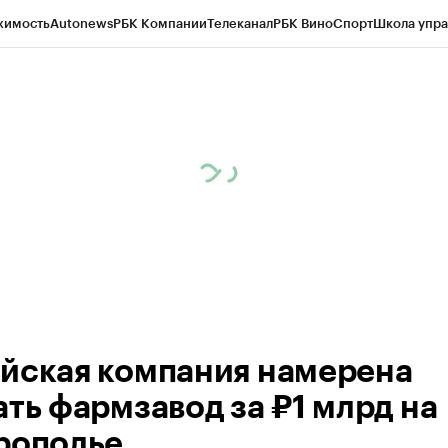
жимость
Autonews
РБК Компании
Телеканал
РБК Вино
Спорт
Школа упра
ипто
РБК Бизнес-среда
Дискуссионный клуб
Исследования
Кредитные 
Экономика
Бизнес
Технологии и медиа
Финансы
Рынок наличной валю
йская компания намерена
ать фармзавод за ₽1 млрд на
рополье