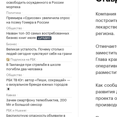
освободить осужденного в России
морпеха
Политика
Компания 
Премьера «Одиссеи» увеличила спрос
построит
на поэму Гомера в России
лекарств
Общество
региона.
Назван топ-30 самых востребованных
бизнес-книг июля
РАДИО
Бизнес
Отмечаетс
Великая усталость. Почему столько
заместит
людей сегодня чувствуют себя на грани
Глава кр
Подписка на РБК
В Таиланде при стрельбе в школе
оператив
погибли два человека
размести
Общество
РБК ТВ Юг: автор «Пиши, сокращай» —
Как сооб
о визуальном бренде южных городов
развития
Кавказ
проекта о
Зачем смартфону телеобъектив, 200
производ
Мп и большой сенсор
РБК и Huawei
Беспилотную опасность объявили в