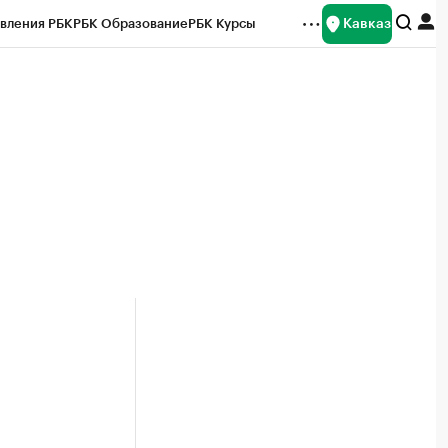
Кавказ
вления РБК
РБК Образование
РБК Курсы
рейтинги
Франшизы
Газета
Спецпроекты СПб
ты