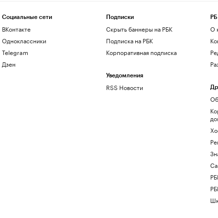
Социальные сети
Подписки
РБ
ВКонтакте
Скрыть баннеры на РБК
О 
Одноклассники
Подписка на РБК
Ко
Telegram
Корпоративная подписка
Ре
Дзен
Ра
Уведомления
RSS Новости
Др
Об
Ко
до
Хо
Ре
Зн
Са
РБ
РБ
Шк