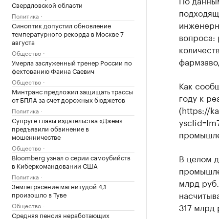
По данным
Свердловской области
подходящ
Политика
инженерн
Синоптик допустил обновление
температурного рекорда в Москве 7
вопроса: 
августа
количеств
Общество
фармзаво
Умерла заслуженный тренер России по
фехтованию Фаина Саевич
Общество
Как сообщ
Минтранс предложил защищать трассы
году к р
от БПЛА за счет дорожных бюджетов
(https://
Политика
Супруге главы издательства «Джем»
ysclid=l
предъявили обвинение в
промышле
мошенничестве
Общество
В целом 
Bloomberg узнал о серии самоубийств
в Киберкомандовании США
промышле
Политика
млрд руб
Землетрясение магнитудой 4,1
насчитыв
произошло в Туве
317 млрд 
Общество
Средняя пенсия неработающих