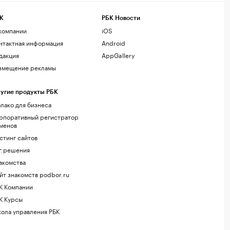
К
РБК Новости
компании
iOS
нтактная информация
Android
дакция
AppGallery
змещение рекламы
угие продукты РБК
лако для бизнеса
рпоративный регистратор
менов
стинг сайтов
г.решения
акомства
йт знакомств podbor.ru
К Компании
К Курсы
ола управления РБК