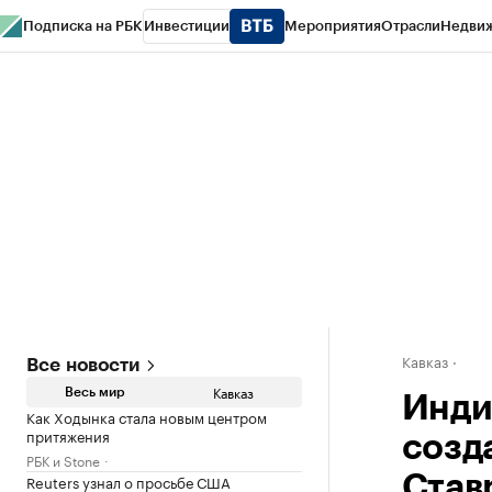
Подписка на РБК
Инвестиции
Мероприятия
Отрасли
Недви
РБК Life
Тренды
Визионеры
Национальные проекты
Город
Стиль
Кр
Конференции СПб
Спецпроекты
Проверка контрагентов
Политика
Кавказ
Все новости
Кавказ
Весь мир
Инди
Как Ходынка стала новым центром
притяжения
созд
РБК и Stone
Reuters узнал о просьбе США
Став