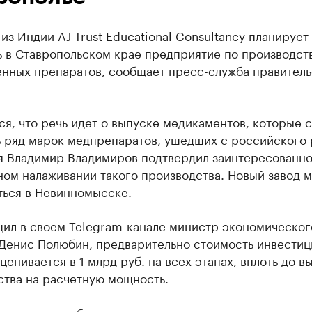
из Индии AJ Trust Educational Consultancy планирует
ь в Ставропольском крае предприятие по производст
енных препаратов, сообщает пресс-служба правитель
я, что речь идет о выпуске медикаментов, которые 
ь ряд марок медпрепаратов, ушедших с российского 
ая Владимир Владимиров подтвердил заинтересованно
ном налаживании такого производства. Новый завод 
ться в Невинномысске.
щил в своем Telegram-канале министр экономическог
 Денис Полюбин, предварительно стоимость инвести
ценивается в 1 млрд руб. на всех этапах, вплоть до в
ства на расчетную мощность.