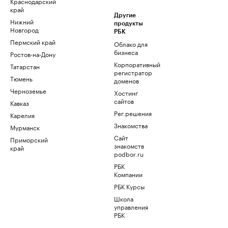
Краснодарский
край
Другие
Нижний
продукты
Новгород
РБК
Пермский край
Облако для
бизнеса
Ростов-на-Дону
Корпоративный
Татарстан
регистратор
Тюмень
доменов
Черноземье
Хостинг
сайтов
Кавказ
Рег.решения
Карелия
Знакомства
Мурманск
Сайт
Приморский
знакомств
край
podbor.ru
РБК
Компании
РБК Курсы
Школа
управления
РБК