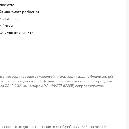
акомства
йт знакомств podbor.ru
К Компании
К Курсы
ола управления РБК
регистрации средства массовой информации выдано Федеральной
и сетевого издания «РБК» (свидетельство о регистрации средства
ор) 03.12.2021 за номером ЭЛ №ФС77-82385) сопровождаются
ерсональных данных
Политика обработки файлов cookie
·