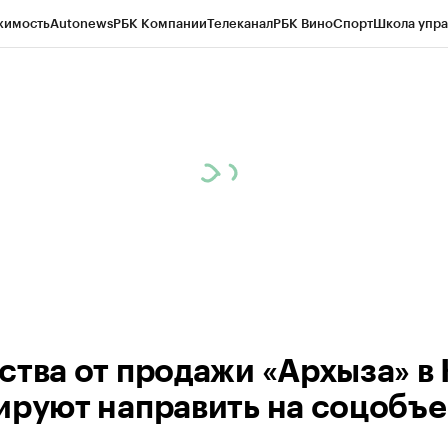
жимость
Autonews
РБК Компании
Телеканал
РБК Вино
Спорт
Школа упра
ипто
РБК Бизнес-среда
Дискуссионный клуб
Исследования
Кредитные 
Экономика
Бизнес
Технологии и медиа
Финансы
Рынок наличной валю
ства от продажи «Архыза» в
ируют направить на соцобъ