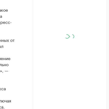
акое
а
пресс-
нных от
ыл
ление
льно
», —
кса
лючая
са.