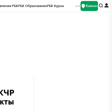
Кавказ
вления РБК
РБК Образование
РБК Курсы
рейтинги
Франшизы
Газета
Спецпроекты СПб
ты
 КЧР
екты