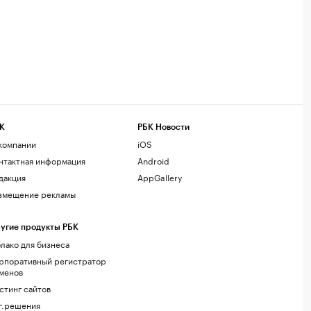
К
РБК Новости
компании
iOS
нтактная информация
Android
дакция
AppGallery
змещение рекламы
угие продукты РБК
лако для бизнеса
рпоративный регистратор
менов
стинг сайтов
г.решения