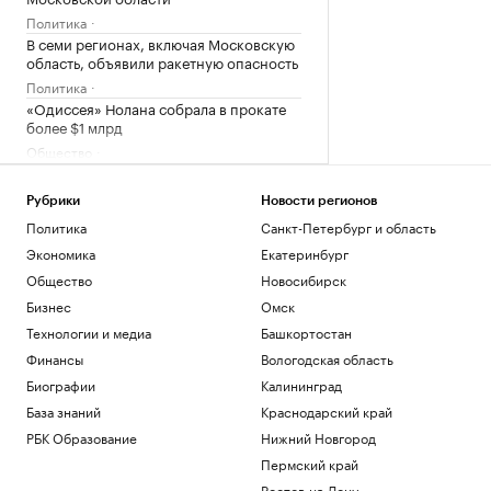
Политика
В семи регионах, включая Московскую
область, объявили ракетную опасность
Политика
«Одиссея» Нолана собрала в прокате
более $1 млрд
Общество
Bloomberg узнал, когда планируют
завершить испытания «Золотого
Рубрики
Новости регионов
купола»
Политика
Санкт-Петербург и область
Политика
Экономика
Екатеринбург
Четыре доступных и понятных
инструмента диверсификации
Общество
Новосибирск
накоплений
Бизнес
Омск
РБК и Сбер
Технологии и медиа
Башкортостан
Трамп попросил уйти с заседания
Госдепа раньше, чтобы «вести войну»
Финансы
Вологодская область
Политика
Биографии
Калининград
База знаний
Краснодарский край
Загрузить еще
РБК Образование
Нижний Новгород
Пермский край
Ростов-на-Дону