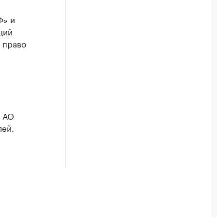
Ф» и
ций
 право
о АО
лей.