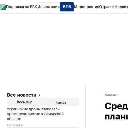
Подписка на РБК
Инвестиции
Мероприятия
Отрасли
Недви
РБК Life
Тренды
Визионеры
Национальные проекты
Город
Стиль
Кр
Конференции СПб
Спецпроекты
Проверка контрагентов
Политика
Кавказ
Все новости
Кавказ
Весь мир
Сред
Украинские дроны атаковали
промпредприятие в Самарской
план
области
Политика