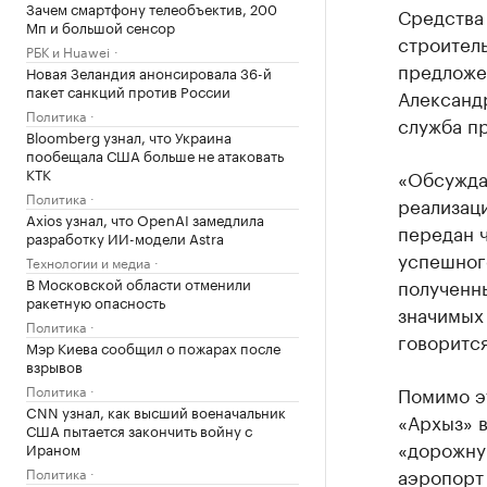
Зачем смартфону телеобъектив, 200
Средства
Мп и большой сенсор
строитель
РБК и Huawei
предложе
Новая Зеландия анонсировала 36-й
пакет санкций против России
Александ
Политика
служба пр
Bloomberg узнал, что Украина
пообещала США больше не атаковать
КТК
«Обсужда
Политика
реализаци
Axios узнал, что OpenAI замедлила
передан 
разработку ИИ-модели Astra
успешног
Технологии и медиа
В Московской области отменили
полученны
ракетную опасность
значимых
Политика
говоритс
Мэр Киева сообщил о пожарах после
взрывов
Политика
Помимо э
CNN узнал, как высший военачальник
«Архыз» 
США пытается закончить войну с
«дорожну
Ираном
аэропорт 
Политика