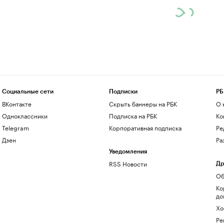
Социальные сети
Подписки
РБ
ВКонтакте
Скрыть баннеры на РБК
О 
Одноклассники
Подписка на РБК
Ко
Telegram
Корпоративная подписка
Ре
Дзен
Ра
Уведомления
RSS Новости
Др
Об
Ко
до
Хо
Ре