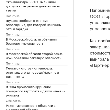
Экс-министра ВВС США лишили
доступа к секретным данным из-за
Напомним,
утечки
ООО «Го
Политика
Шуваев сообщил о системе
управляю
оповещения, для которой не нужны
управлен
сеть и зарядка
Политика
В Московской области объявили
Как сообщ
беспилотную опасность
завершил
Политика
стоимость
В Московской области второй раз за
ночь объявили ракетную опасность
выиграла
Политика
«Партнерс
Пентагон отстранил генерала,
отвечавшего за помощь Украине и
фланг НАТО
Политика
В США произошло крушение
пожарного вертолета с двумя членами
экипажа
Общество
Ракетную опасность объявили в
Московской области