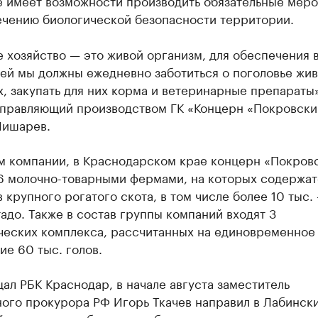
не имеет возможности производить обязательные мер
ечению биологической безопасности территории.
 хозяйство — это живой организм, для обеспечения 
лей мы должны ежедневно заботиться о поголовье жи
, закупать для них корма и ветеринарные препараты
управляющий производством ГК «Концерн «Покровски
ишарев.
м компании, в Краснодарском крае концерн «Покров
16 молочно-товарными фермами, на которых содержат
в крупного рогатого скота, в том числе более 10 тыс.
адо. Также в состав группы компаний входят 3
ческих комплекса, рассчитанных на единовременное
е 60 тыс. голов.
ал РБК Краснодар, в начале августа заместитель
ного прокурора РФ Игорь Ткачев направил в Лабинск