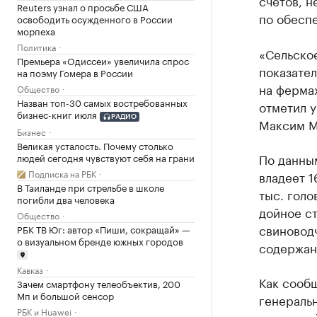
счетов, 
Reuters узнал о просьбе США
по обесп
освободить осужденного в России
морпеха
Политика
«Сельское
Премьера «Одиссеи» увеличила спрос
показате
на поэму Гомера в России
на фермах
Общество
Назван топ-30 самых востребованных
отметил 
бизнес-книг июля
РАДИО
Максим М
Бизнес
Великая усталость. Почему столько
По данны
людей сегодня чувствуют себя на грани
Подписка на РБК
владеет 
В Таиланде при стрельбе в школе
тыс. голо
погибли два человека
дойное ст
Общество
свиновод
РБК ТВ Юг: автор «Пиши, сокращай» —
о визуальном бренде южных городов
содержани
Кавказ
Как сообщ
Зачем смартфону телеобъектив, 200
Мп и большой сенсор
генераль
РБК и Huawei