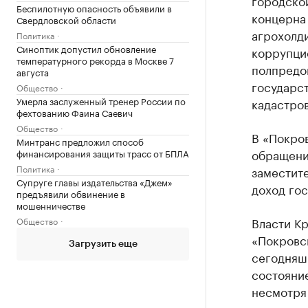
городской
Беспилотную опасность объявили в
концерна 
Свердловской области
агрохолд
Политика
Синоптик допустил обновление
коррупци
температурного рекорда в Москве 7
полпредо
августа
государст
Общество
Умерла заслуженный тренер России по
кадастров
фехтованию Фаина Саевич
Общество
В «Покро
Минтранс предложил способ
обращени
финансирования защиты трасс от БПЛА
Политика
заместите
Супруге главы издательства «Джем»
доход гос
предъявили обвинение в
мошенничестве
Власти Кр
Общество
«Покровск
Загрузить еще
сегодняшн
состояни
несмотря 