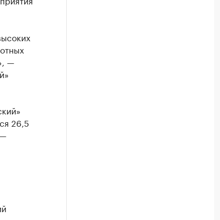
оприятия
высоких
вотных
», —
й»
ский»
ся 26,5
 —
ий