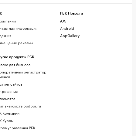
К
РБК Новости
компании
iOS
нтактная информация
Android
дакция
AppGallery
змещение рекламы
угие продукты РБК
лако для бизнеса
рпоративный регистратор
менов
стинг сайтов
г.решения
акомства
йт знакомств podbor.ru
К Компании
К Курсы
ола управления РБК