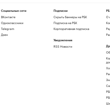
Социальные сети
Подписки
РБ
ВКонтакте
Скрыть баннеры на РБК
О 
Одноклассники
Подписка на РБК
Ко
Telegram
Корпоративная подписка
Ре
Дзен
Ра
Уведомления
RSS Новости
Др
Об
Ко
до
Хо
Ре
Зн
Са
РБ
РБ
Шк