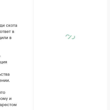
е
ди скота
ответ в
щили в
в
иция
ьства
ении.
что
ому и
 арестом