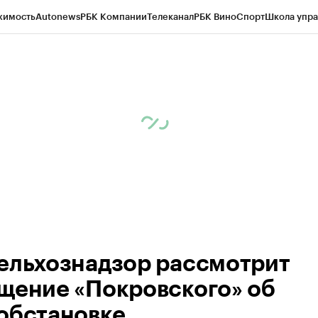
жимость
Autonews
РБК Компании
Телеканал
РБК Вино
Спорт
Школа упра
ипто
РБК Бизнес-среда
Дискуссионный клуб
Исследования
Кредитные 
Экономика
Бизнес
Технологии и медиа
Финансы
Рынок наличной валю
ельхознадзор рассмотрит
щение «Покровского» об
обстановке