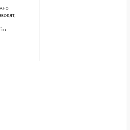
ажно
водят,
бка.