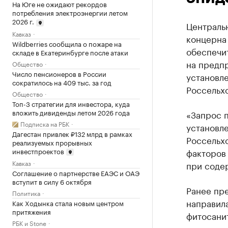
На Юге не ожидают рекордов
потребления электроэнергии летом
2026 г.
Централь
Кавказ
концерна
Wildberries сообщила о пожаре на
обеспечи
складе в Екатеринбурге после атаки
на предпр
Общество
Число пенсионеров в России
установле
сократилось на 409 тыс. за год
Россельхо
Общество
Топ-3 стратегии для инвестора, куда
вложить дивиденды летом 2026 года
«Запрос п
Подписка на РБК
установле
Дагестан привлек ₽132 млрд в рамках
Россельхо
реализуемых прорывных
инвестпроектов
факторов
Кавказ
при соде
Соглашение о партнерстве ЕАЭС и ОАЭ
вступит в силу 6 октября
Ранее пр
Политика
направил
Как Ходынка стала новым центром
притяжения
фитосанит
РБК и Stone