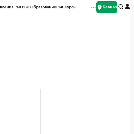
Кавказ
вления РБК
РБК Образование
РБК Курсы
рейтинги
Франшизы
Газета
Спецпроекты СПб
ты