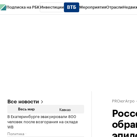
Подписка на РБК
Инвестиции
Мероприятия
Отрасли
Недви
РБК Life
Тренды
Визионеры
Национальные проекты
Город
Стиль
Кр
Конференции СПб
Спецпроекты
Проверка контрагентов
Политика
PROюгАгро
Все новости
Кавказ
Весь мир
Росс
В Екатеринбурге эвакуировали 800
человек после возгорания на складе
обра
WB
Политика
эпид