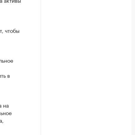
а активы
, чтобы
льное
ть в
а на
ьное
а,