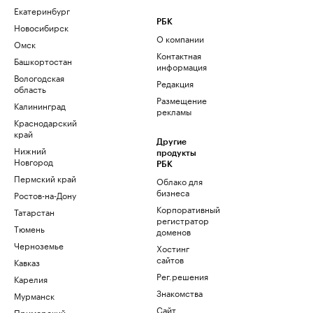
Екатеринбург
РБК
Новосибирск
О компании
Омск
Контактная
Башкортостан
информация
Вологодская
Редакция
область
Размещение
Калининград
рекламы
Краснодарский
край
Другие
Нижний
продукты
Новгород
РБК
Пермский край
Облако для
бизнеса
Ростов-на-Дону
Корпоративный
Татарстан
регистратор
Тюмень
доменов
Черноземье
Хостинг
сайтов
Кавказ
Рег.решения
Карелия
Знакомства
Мурманск
Сайт
Приморский