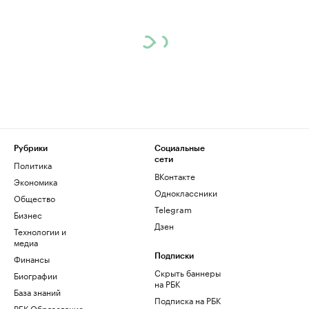
Рубрики
Социальные
сети
Политика
ВКонтакте
Экономика
Одноклассники
Общество
Telegram
Бизнес
Дзен
Технологии и
медиа
Финансы
Подписки
Скрыть баннеры
Биографии
на РБК
База знаний
Подписка на РБК
РБК Образование