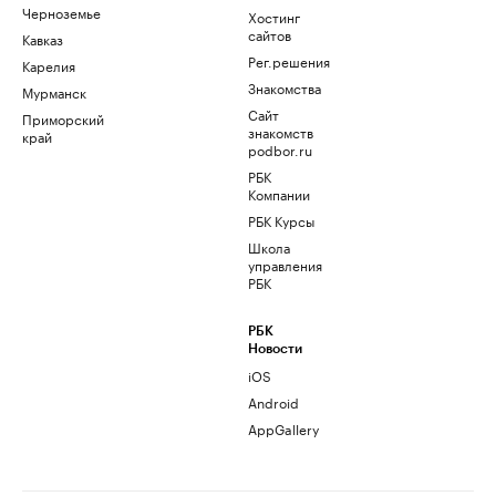
Черноземье
Хостинг
сайтов
Кавказ
Рег.решения
Карелия
Знакомства
Мурманск
Сайт
Приморский
знакомств
край
podbor.ru
РБК
Компании
РБК Курсы
Школа
управления
РБК
РБК
Новости
iOS
Android
AppGallery