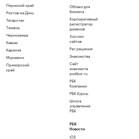
Пермский край
Облако для
бизнеса
Ростов-на-Дону
Корпоративный
Татарстан
регистратор
Тюмень
доменов
Черноземье
Хостинг
сайтов
Кавказ
Рег.решения
Карелия
Знакомства
Мурманск
Сайт
Приморский
знакомств
край
podbor.ru
РБК
Компании
РБК Курсы
Школа
управления
РБК
РБК
Новости
iOS