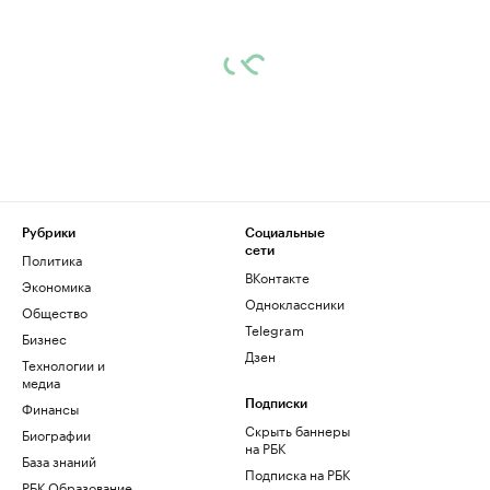
Рубрики
Социальные
сети
Политика
ВКонтакте
Экономика
Одноклассники
Общество
Telegram
Бизнес
Дзен
Технологии и
медиа
Финансы
Подписки
Скрыть баннеры
Биографии
на РБК
База знаний
Подписка на РБК
РБК Образование