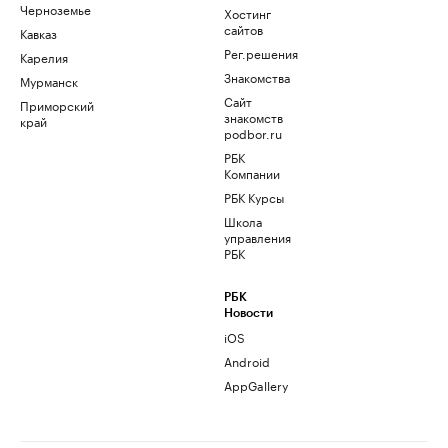
Черноземье
Хостинг
сайтов
Кавказ
Рег.решения
Карелия
Знакомства
Мурманск
Сайт
Приморский
знакомств
край
podbor.ru
РБК
Компании
РБК Курсы
Школа
управления
РБК
РБК
Новости
iOS
Android
AppGallery