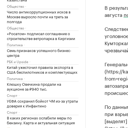
Общество
В результ
Число антикоррупционных исков в
августа
п
Москве выросло почти на треть за
полгода
Следстве
Общество
«Росатом» подписал соглашение о
уголовное
строительстве ветропарка в Киргизии
Кумторкал
Политика
чрезвыча
Семь признаков успешного бизнес-
центра
РБК и Upside
Генераль
Китай ужесточил правила экспорта в
(https://
США беспилотников и комплектующих
from=regi
Политика
Клюшку Овечкина продали на
автозапра
аукционе за ₽940 тыс.
происшес
Спорт
УЕФА сохранил бойкот ЧМ из-за утраты
доверия к Инфантино
По данны
Спорт
при взрыв
В каких регионах ослабили меры по
[выделят]
бензину. Карта и актуальная ситуация
(https://