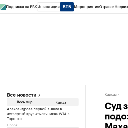
Подписка на РБК
Инвестиции
Мероприятия
Отрасли
Недви
РБК Life
Тренды
Визионеры
Национальные проекты
Город
Стиль
Кр
Конференции СПб
Спецпроекты
Проверка контрагентов
Политика
Кавказ
Все новости
Кавказ
Весь мир
Суд 
Александрова первой вышла в
четвертый круг «тысячника» WTA в
подо
Торонто
Спорт
Маха