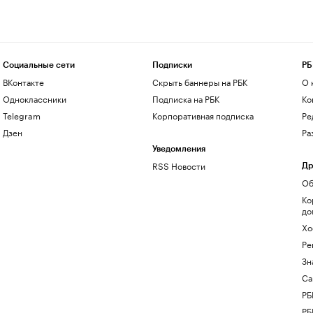
Социальные сети
Подписки
РБ
ВКонтакте
Скрыть баннеры на РБК
О 
Одноклассники
Подписка на РБК
Ко
Telegram
Корпоративная подписка
Ре
Дзен
Ра
Уведомления
RSS Новости
Др
Об
Ко
до
Хо
Ре
Зн
Са
РБ
РБ