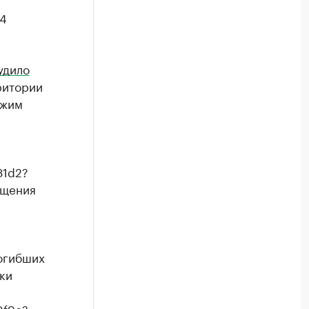
14
удило
ритории
ежим
31d2?
ещения
огибших
ки
0f9c?