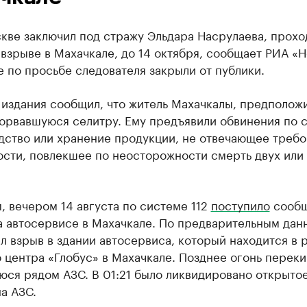
скве заключил под стражу Эльдара Насрулаева, прох
 взрыве в Махачкале, до 14 октября, сообщает РИА «Н
 по просьбе следователя закрыли от публики.
издания сообщил, что житель Махачкалы, предположи
орвавшуюся селитру. Ему предъявили обвинения по с
дство или хранение продукции, не отвечающее треб
ости, повлекшее по неосторожности смерть двух или
 вечером 14 августа по системе 112
поступило
сообщ
а автосервисе в Махачкале. По предварительным дан
 взрыв в здании автосервиса, который находится в 
 центра «Глобус» в Махачкале. Позднее огонь переки
юся рядом АЗС. В 01:21 было ликвидировано открыто
а АЗС.