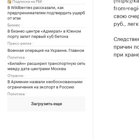
Подписка на РБК
from=regi
В Wildberries рассказали, как
предпринимателям подтвердить ущерб
свою оче
от атак
руб., лег
Бизнес
В бизнес-центре «Адмирал» в Южном
порту залит первый куб бетона
Следстве
Пресс-релиз
причин по
Военная операция на Украине. Главное
при хран
Политика
«Билайн» расширил транспортную сеть
между дата-центрами Москвы
Отрасли
В Армении назвали необоснованными
ограничения на экспорт в Россию
Политика
Загрузить еще