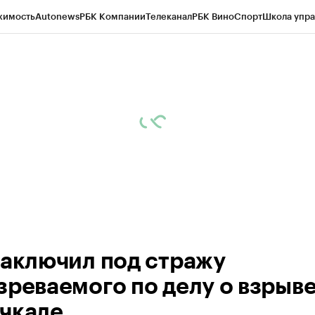
жимость
Autonews
РБК Компании
Телеканал
РБК Вино
Спорт
Школа упра
ипто
РБК Бизнес-среда
Дискуссионный клуб
Исследования
Кредитные 
Экономика
Бизнес
Технологии и медиа
Финансы
Рынок наличной валю
заключил под стражу
зреваемого по делу о взрыве
чкале