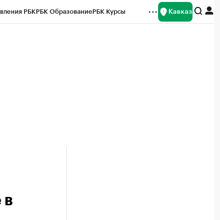
Кавказ
вления РБК
РБК Образование
РБК Курсы
рейтинги
Франшизы
Газета
Спецпроекты СПб
ты
 в