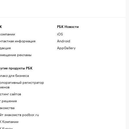
К
РБК Новости
компании
iOS
нтактная информация
Android
дакция
AppGallery
змещение рекламы
угие продукты РБК
лако для бизнеса
рпоративный регистратор
менов
стинг сайтов
г.решения
акомства
йт знакомств podbor.ru
К Компании
К Курсы