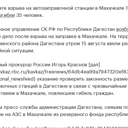
ате взрыва на автозаправочной станции в Махачкале 
огибли
35 человек.
нное управление СК РФ по Республике Дагестан
возб
 дело после взрыва на заправке в Махачкале. На тер
инского района Дагестана утром 15 августа ввели р
йной ситуации.
ный прокурор России Игорь Краснов [дал]
kavkaz.rbc.ru/kavkaz/freenews/64db4ea99a7947320ef8
onal_newsfeed) указание проверить законность разм
вочных станций в Дагестане в связи с чрезвычайным
твием в Махачкале, повлекшем гибель граждан.
м пресс-службы администрации Дагестана, семьям п
е на АЗС в Махачкале из резервного фонда республи
kavkaz.rbc.ru/kavkaz/freenews/64db7a979a7947689012