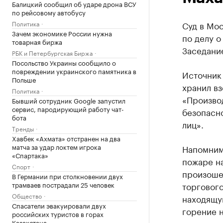
Балицкий сообщил об ударе дрона ВСУ
по рейсовому автобусу
Политика
Суд в Мо
Зачем экономике России нужна
по делу о
товарная биржа
Заседание
РБК и Петербургская Биржа
Посольство Украины сообщило о
повреждении украинского памятника в
Источник 
Польше
хранил вз
Политика
«Произво
Бывший сотрудник Google запустил
сервис, пародирующий работу чат-
безопасн
бота
лиц».
Тренды
Хавбек «Ахмата» отстранен на два
матча за удар локтем игрока
Напомним,
«Спартака»
пожаре н
Спорт
произошел
В Германии при столкновении двух
трамваев пострадали 25 человек
торгового
Общество
находящу
Спасатели эвакуировали двух
горение н
российских туристов в горах
Казахстана