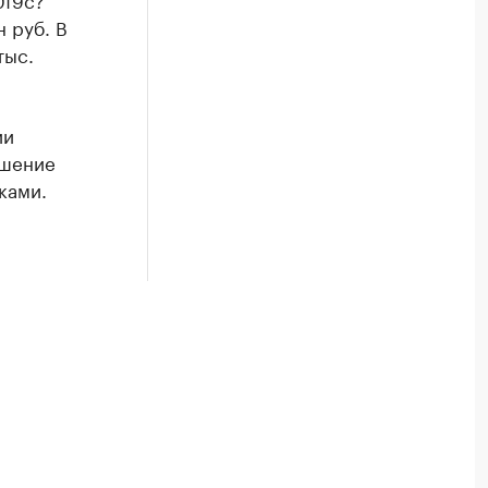
 руб. В
тыс.
ии
ушение
ками.