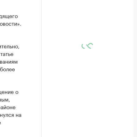
одящего
овости».
тельно,
татье
ованиям
 более
ение о
ным,
районе
нулся на
е