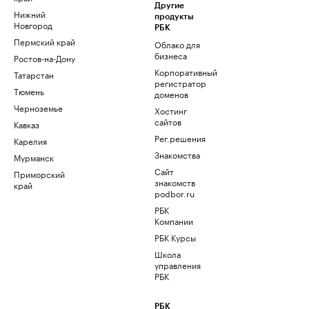
Другие
Нижний
продукты
Новгород
РБК
Пермский край
Облако для
бизнеса
Ростов-на-Дону
Корпоративный
Татарстан
регистратор
Тюмень
доменов
Черноземье
Хостинг
сайтов
Кавказ
Рег.решения
Карелия
Знакомства
Мурманск
Сайт
Приморский
знакомств
край
podbor.ru
РБК
Компании
РБК Курсы
Школа
управления
РБК
РБК