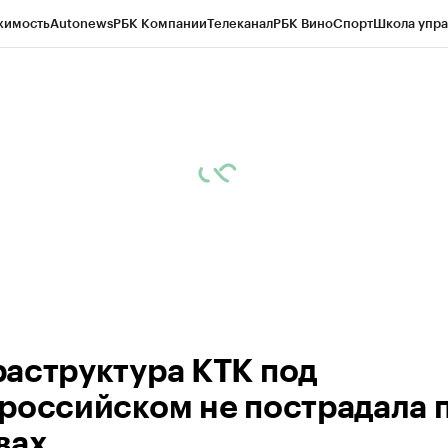
жимость
Autonews
РБК Компании
Телеканал
РБК Вино
Спорт
Школа упра
ипто
РБК Бизнес-среда
Дискуссионный клуб
Исследования
Кредитные 
Экономика
Бизнес
Технологии и медиа
Финансы
Рынок наличной валю
аструктура КТК под
российском не пострадала 
вах