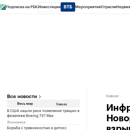
Подписка на РБК
Инвестиции
Мероприятия
Отрасли
Недви
РБК Life
Тренды
Визионеры
Национальные проекты
Город
Стиль
Кр
Конференции СПб
Спецпроекты
Проверка контрагентов
Политика
Кавказ
Все новости
Кавказ
Весь мир
Инфр
В США нашли риск появления трещин в
фюзеляже Boeing 737 Max
Ново
Экономика
Борьба с тревожностью и детокс
взры