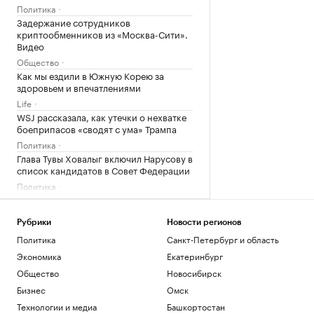
Политика
Задержание сотрудников
криптообменников из «Москва-Сити».
Видео
Общество
Как мы ездили в Южную Корею за
здоровьем и впечатлениями
Life
WSJ рассказала, как утечки о нехватке
боеприпасов «сводят с ума» Трампа
Политика
Глава Тувы Ховалыг включил Нарусову в
список кандидатов в Совет Федерации
Политика
В США отложили принятие закона о
крипторынке CLARITY Act до осени
Рубрики
Новости регионов
Крипто
Политика
Санкт-Петербург и область
Агент лучшего игрока ЧМ-2026
сообщил о его решении перейти в
Экономика
Екатеринбург
«Барселону»
Общество
Новосибирск
Спорт
Бизнес
Омск
Дню строителя — 70: как отмечают
юбилей и главные рекорды отрасли
Технологии и медиа
Башкортостан