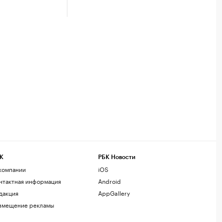
К
РБК Новости
компании
iOS
нтактная информация
Android
дакция
AppGallery
змещение рекламы