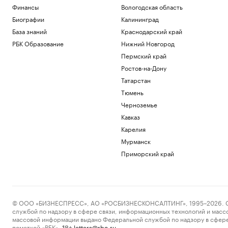
Недвижимость
Финансы
Вологодская область
Бывшему министру Карачаево-
Биографии
Калининград
Черкесии продлили арест еще на два
База знаний
Краснодарский край
месяца
РБК Образование
Нижний Новгород
Кавказ
Верховный суд запретил лишать прав
Пермский край
без подтверждения личности водителя
Ростов-на-Дону
Общество
Татарстан
Как объяснить инвесторам, почему они
Тюмень
могут доверять деньги компании
Черноземье
РБК и МСП Банк
Рекомендации по здоровому образу
Кавказ
жизни подходят не всем. Вот почему
Карелия
Образование
Мурманск
Приморский край
Загрузить еще
© ООО «БИЗНЕСПРЕСС», АО «РОСБИЗНЕСКОНСАЛТИНГ», 1995–2026. Сообщ
службой по надзору в сфере связи, информационных технологий и масс
массовой информации выдано Федеральной службой по надзору в сфере
пометкой «РБК».
letters@rbc.ru