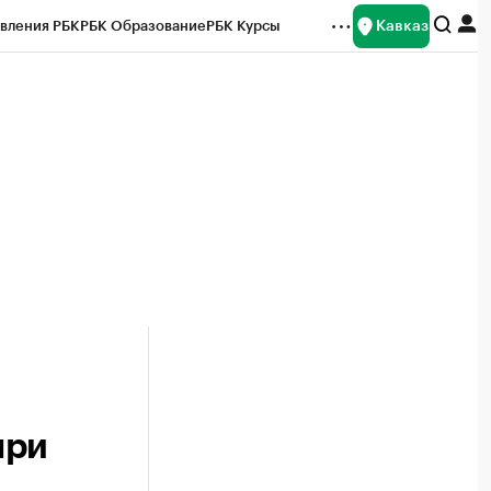
Кавказ
вления РБК
РБК Образование
РБК Курсы
рейтинги
Франшизы
Газета
Спецпроекты СПб
ты
при