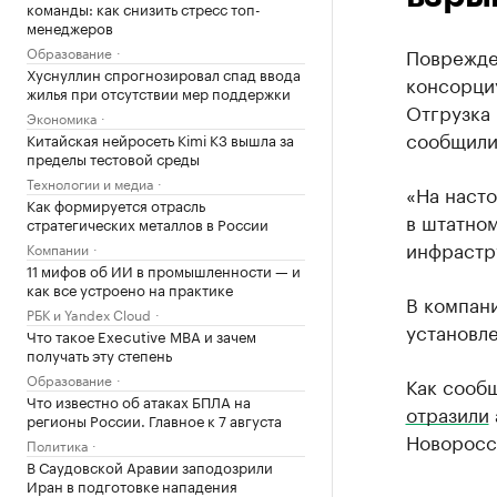
команды: как снизить стресс топ-
менеджеров
Образование
Поврежде
Хуснуллин спрогнозировал спад ввода
консорциу
жилья при отсутствии мер поддержки
Отгрузка 
Экономика
сообщили
Китайская нейросеть Kimi K3 вышла за
пределы тестовой среды
Технологии и медиа
«На наст
Как формируется отрасль
в штатно
стратегических металлов в России
инфрастр
Компании
11 мифов об ИИ в промышленности — и
как все устроено на практике
В компани
РБК и Yandex Cloud
установл
Что такое Executive MBA и зачем
получать эту степень
Образование
Как сообщ
Что известно об атаках БПЛА на
отразили
регионы России. Главное к 7 августа
Новоросс
Политика
В Саудовской Аравии заподозрили
Иран в подготовке нападения