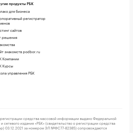
угие продукты РБК
лако для бизнеса
рпоративный регистратор
менов
стинг сайтов
г.решения
акомства
йт знакомств podbor.ru
К Компании
К Курсы
ола управления РБК
регистрации средства массовой информации выдано Федеральной
и сетевого издания «РБК» (свидетельство о регистрации средства
ор) 03.12.2021 за номером ЭЛ №ФС77-82385) сопровождаются