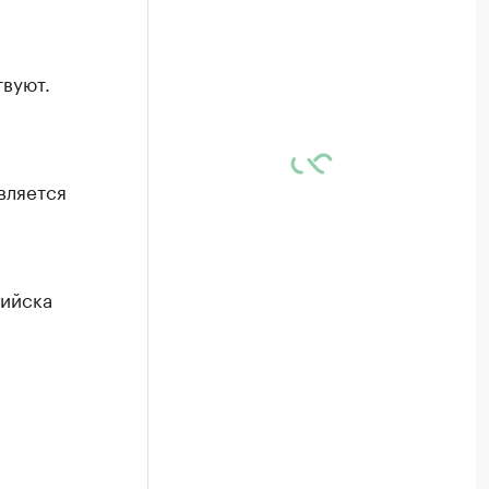
вуют.
,
вляется
сийска