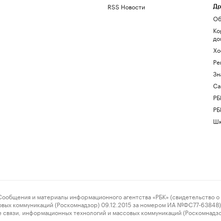
RSS Новости
Др
Об
Ко
до
Хо
Ре
Зн
Са
РБ
РБ
Шк
ения и материалы информационного агентства «РБК» (свидетельство о 
овых коммуникаций (Роскомнадзор) 09.12.2015 за номером ИА №ФС77-63848) 
 связи, информационных технологий и массовых коммуникаций (Роскомнадз