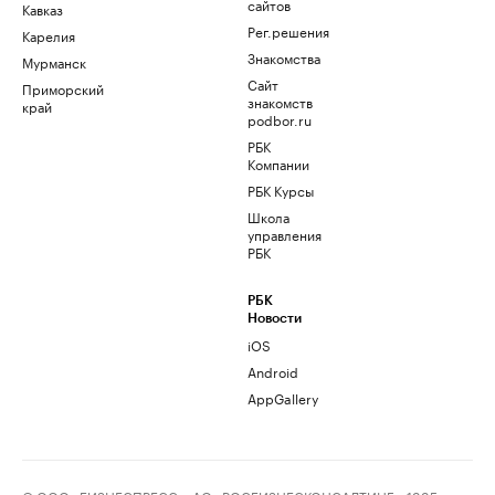
сайтов
Кавказ
Рег.решения
Карелия
Знакомства
Мурманск
Сайт
Приморский
знакомств
край
podbor.ru
РБК
Компании
РБК Курсы
Школа
управления
РБК
РБК
Новости
iOS
Android
AppGallery