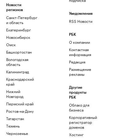
Новости
регионов
Уведомления
Санкт-Петербург
RSS Новости
и область
Екатеринбург
РБК
Новосибирск
О компании
Омск
Контактная
Башкортостан
информация
Вологодская
Редакция
область
Размещение
Калининград
рекламы
Краснодарский
край
Другие
Нижний
продукты
Новгород
РБК
Пермский край
Облако для
бизнеса
Ростов-на-Дону
Корпоративный
Татарстан
регистратор
Тюмень
доменов
Черноземье
Хостинг