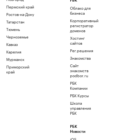
РБК
Пермский край
Облако для
бизнеса
Ростов-на-Дону
Корпоративный
Татарстан
регистратор
Тюмень
доменов
Черноземье
Хостинг
сайтов
Кавказ
Рег.решения
Карелия
Знакомства
Мурманск
Сайт
Приморский
знакомств
край
podbor.ru
РБК
Компании
РБК Курсы
Школа
управления
РБК
РБК
Новости
iOS