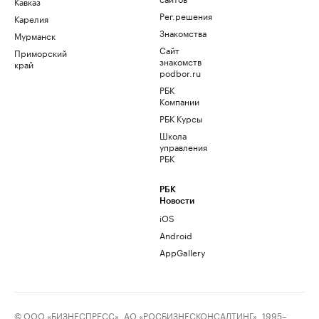
Кавказ
Рег.решения
Карелия
Знакомства
Мурманск
Сайт
Приморский
знакомств
край
podbor.ru
РБК
Компании
РБК Курсы
Школа
управления
РБК
РБК
Новости
iOS
Android
AppGallery
© ООО «БИЗНЕСПРЕСС», АО «РОСБИЗНЕСКОНСАЛТИНГ», 1995–