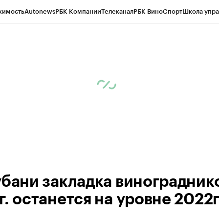
жимость
Autonews
РБК Компании
Телеканал
РБК Вино
Спорт
Школа упра
ипто
РБК Бизнес-среда
Дискуссионный клуб
Исследования
Кредитные 
Экономика
Бизнес
Технологии и медиа
Финансы
Рынок наличной валю
убани закладка винограднико
. останется на уровне 2022г