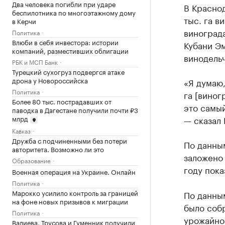
Два человека погибли при ударе
В Краснод
беспилотника по многоэтажному дому
тыс. га в
в Керчи
виноград
Политика
Влюби в себя инвестора: истории
Кубани Эм
компаний, разместивших облигации
винодель
РБК и МСП Банк
Турецкий сухогруз подвергся атаке
дрона у Новороссийска
«Я думаю,
Политика
га [виног
Более 80 тыс. пострадавших от
это самый
паводка в Дагестане получили почти ₽3
млрд
— сказал
Кавказ
Дружба с подчиненными без потери
По данным
авторитета. Возможно ли это
заложено 
Образование
году пока
Военная операция на Украине. Онлайн
Политика
Марокко усилило контроль за границей
По данны
на фоне новых призывов к миграции
было соб
Политика
урожайнос
Валиева, Трусова и Гуменник получили