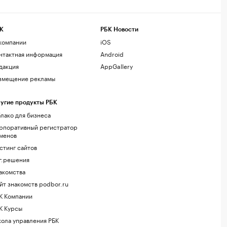
К
РБК Новости
компании
iOS
нтактная информация
Android
дакция
AppGallery
змещение рекламы
угие продукты РБК
лако для бизнеса
рпоративный регистратор
менов
стинг сайтов
г.решения
акомства
йт знакомств podbor.ru
К Компании
К Курсы
ола управления РБК