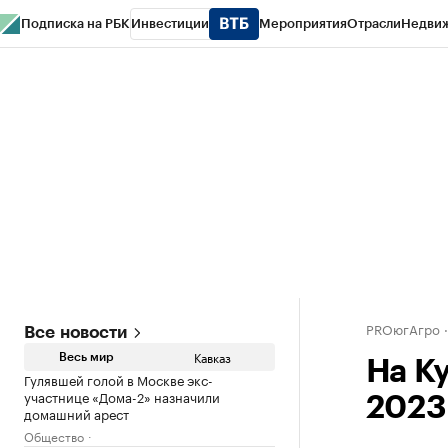
Подписка на РБК
Инвестиции
Мероприятия
Отрасли
Недви
РБК Life
Тренды
Визионеры
Национальные проекты
Город
Стиль
Кр
Конференции СПб
Спецпроекты
Проверка контрагентов
Политика
PROюгАгро
Все новости
Кавказ
Весь мир
На К
Гулявшей голой в Москве экс-
участнице «Дома-2» назначили
2023г
домашний арест
Общество