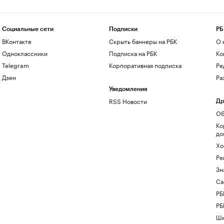
Социальные сети
Подписки
РБ
ВКонтакте
Скрыть баннеры на РБК
О 
Одноклассники
Подписка на РБК
Ко
Telegram
Корпоративная подписка
Ре
Дзен
Ра
Уведомления
RSS Новости
Др
Об
Ко
до
Хо
Ре
Зн
Са
РБ
РБ
Шк