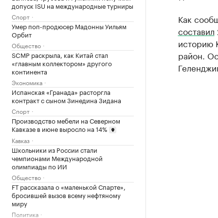
допуск ISU на международные турниры
Спорт
Как сооб
Умер поп-продюсер Мадонны Уильям
составил
Орбит
историю К
Общество
район. Ос
SCMP раскрыла, как Китай стал
«главным коллектором» другого
Геленджик
континента
Экономика
Испанская «Гранада» расторгла
контракт с сыном Зинедина Зидана
Спорт
Производство мебели на Северном
Кавказе в июне выросло на 14%
Кавказ
Школьники из России стали
чемпионами Международной
олимпиады по ИИ
Общество
FT рассказала о «маленькой Спарте»,
бросившей вызов всему нефтяному
миру
Политика