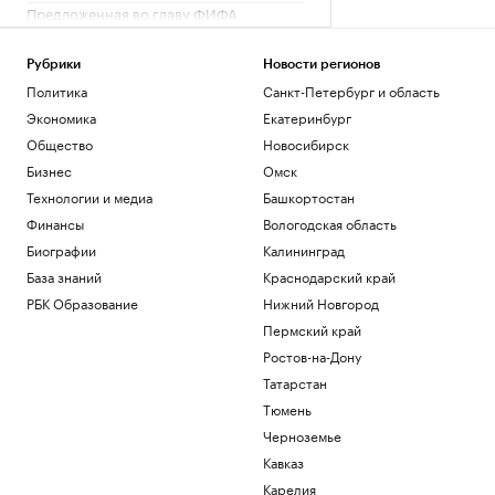
Предложенная во главу ФИФА
норвежка призвала Инфантино уйти в
отставку
Рубрики
Новости регионов
Спорт
Политика
Санкт-Петербург и область
Финляндия закрыла проходы для дичи
на границе с Россией
Экономика
Екатеринбург
Общество
Общество
Новосибирск
Что нового построят на Ходынском
Бизнес
Омск
поле
Технологии и медиа
Башкортостан
РБК и Stone
Финансы
Вологодская область
Чему и как сегодня учат топ-
менеджеров: тренды EdTech для
Биографии
Калининград
управленцев
База знаний
Краснодарский край
Образование
РБК Образование
Нижний Новгород
Как металлургия и горная добыча стали
Пермский край
главными драйверами реального ESG
Отрасли
Ростов-на-Дону
Татарстан
Загрузить еще
Тюмень
Черноземье
Кавказ
Карелия