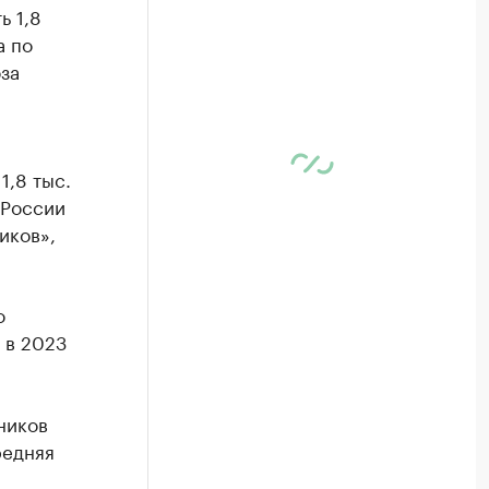
ь 1,8
а по
за
1,8 тыс.
 России
иков»,
о
 в 2023
ников
редняя