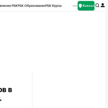
Кавказ
вления РБК
РБК Образование
РБК Курсы
рейтинги
Франшизы
Газета
Спецпроекты СПб
ты
в в
.