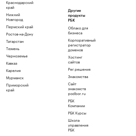
Краснодарский
край
Другие
Нижний
продукты
Новгород
РБК
Пермский край
Облако для
бизнеса
Ростов-на-Дону
Корпоративный
Татарстан
регистратор
Тюмень
доменов
Черноземье
Хостинг
сайтов
Кавказ
Рег.решения
Карелия
Знакомства
Мурманск
Сайт
Приморский
знакомств
край
podbor.ru
РБК
Компании
РБК Курсы
Школа
управления
РБК