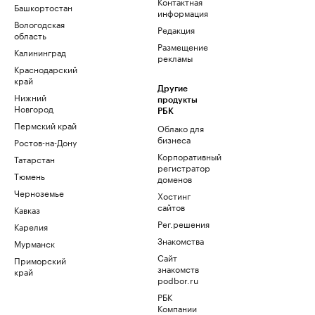
Контактная
Башкортостан
информация
Вологодская
Редакция
область
Размещение
Калининград
рекламы
Краснодарский
край
Другие
Нижний
продукты
Новгород
РБК
Пермский край
Облако для
бизнеса
Ростов-на-Дону
Корпоративный
Татарстан
регистратор
Тюмень
доменов
Черноземье
Хостинг
сайтов
Кавказ
Рег.решения
Карелия
Знакомства
Мурманск
Сайт
Приморский
знакомств
край
podbor.ru
РБК
Компании