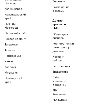
Редакция
область
Размещение
Калининград
рекламы
Краснодарский
край
Другие
Нижний
продукты
Новгород
РБК
Пермский край
Облако для
бизнеса
Ростов-на-Дону
Корпоративный
Татарстан
регистратор
Тюмень
доменов
Черноземье
Хостинг
сайтов
Кавказ
Рег.решения
Карелия
Знакомства
Мурманск
Сайт
Приморский
знакомств
край
podbor.ru
РБК
Компании
РБК Курсы
Школа